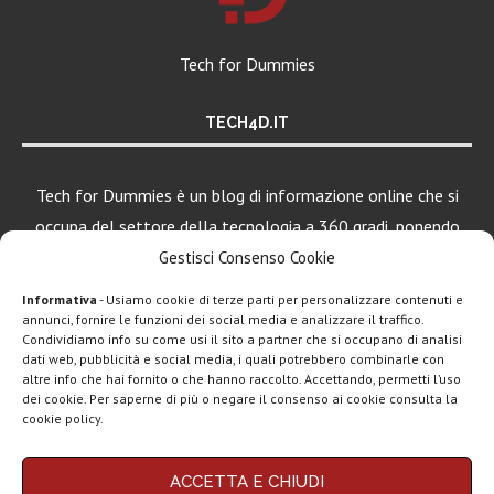
Tech for Dummies
TECH4D.IT
Tech for Dummies è un blog di informazione online che si
occupa del settore della tecnologia a 360 gradi, ponendo
una particolare attenzione al mondo Android, Apple e
Gestisci Consenso Cookie
Windows.
Informativa
- Usiamo cookie di terze parti per personalizzare contenuti e
annunci, fornire le funzioni dei social media e analizzare il traffico.
Condividiamo info su come usi il sito a partner che si occupano di analisi
dati web, pubblicità e social media, i quali potrebbero combinarle con
LEGGI ANCHE
altre info che hai fornito o che hanno raccolto. Accettando, permetti l’uso
dei cookie. Per saperne di più o negare il consenso ai cookie consulta la
DAZN Full Mobile:
cookie policy.
tutto lo sport...
Chi siamo
Contatti
Disclaimer
Privacy policy
ACCETTA E CHIUDI