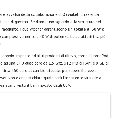
i è avvalsa della collaborazione di
Devialet
, un’azienda
ri “top di gamma”. Se diamo uno sguardo alla struttura del
e raggiunto. I due woofer garantiscono
un totale di 60 W di
no complessivamente a 48 W di potenza. La caratteristica più
e.
o “doppio” rispetto ad altri prodotti di rilievo, come l’HomePod
ato ad una CPU quad core da 1,5 Ghz, 512 MB di RAM e 8 GB di
n
, circa 260 euro al cambio attuale: per sapere il prezzo
ei. Non è ancora chiaro quale sarà l’assistente virtuale a
ssistant, visto il ban imposto dagli USA.