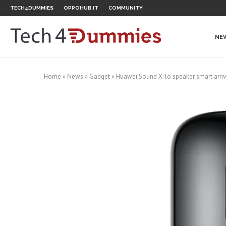
TECH4DUMMIES
OPPOHUB.IT
COMMUNITY
NE
Home
»
News
»
Gadget
»
Huawei Sound X: lo speaker smart arriv