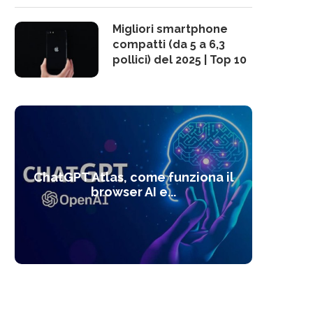
Migliori smartphone
compatti (da 5 a 6,3
pollici) del 2025 | Top 10
10 s
ChatGPT Atlas, come funziona il
Alcolo
Deep
Com
l’ot
browser AI e...
dal
com
f