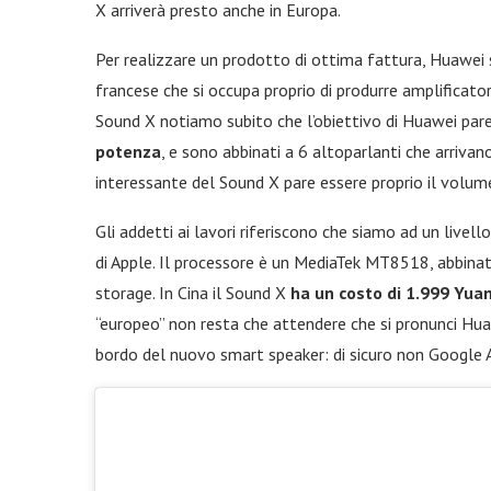
X arriverà presto anche in Europa.
Per realizzare un prodotto di ottima fattura, Huawei s
francese che si occupa proprio di produrre amplificato
Sound X notiamo subito che l’obiettivo di Huawei par
potenza
, e sono abbinati a 6 altoparlanti che arriva
interessante del Sound X pare essere proprio il volum
Gli addetti ai lavori riferiscono che siamo ad un livell
di Apple. Il processore è un MediaTek MT8518, abbin
storage. In Cina il Sound X
ha un costo di 1.999 Yua
“europeo” non resta che attendere che si pronunci Huaw
bordo del nuovo smart speaker: di sicuro non Google A