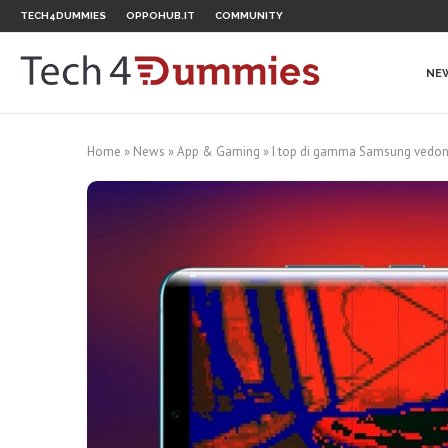
TECH4DUMMIES
OPPOHUB.IT
COMMUNITY
NE
Home
»
News
»
App & Gaming
»
I top di gamma Samsung vedono