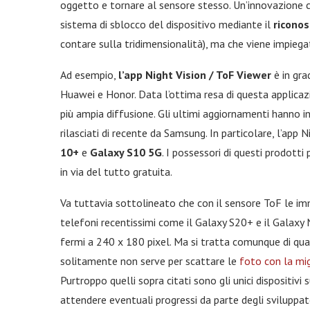
oggetto e tornare al sensore stesso. Un’innovazione c
sistema di sblocco del dispositivo mediante il
riconos
contare sulla tridimensionalità), ma che viene impiegat
Ad esempio,
l’app Night Vision / ToF Viewer
è in gra
Huawei e Honor. Data l’ottima resa di questa applicazi
più ampia diffusione. Gli ultimi aggiornamenti hanno 
rilasciati di recente da Samsung. In particolare, l’app 
10+
e
Galaxy S10 5G
. I possessori di questi prodott
in via del tutto gratuita.
Va tuttavia sottolineato che con il sensore ToF le im
telefoni recentissimi come il Galaxy S20+ e il Galaxy
fermi a 240 x 180 pixel. Ma si tratta comunque di qua
solitamente non serve per scattare le
foto con la mig
Purtroppo quelli sopra citati sono gli unici dispositivi 
attendere eventuali progressi da parte degli sviluppato