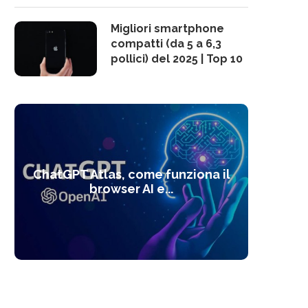
Migliori smartphone
compatti (da 5 a 6,3
pollici) del 2025 | Top 10
10 s
ChatGPT Atlas, come funziona il
Alcolo
Deep
Com
l’ot
browser AI e...
dal
com
f