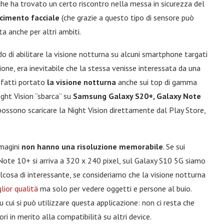
he ha trovato un certo riscontro nella messa in sicurezza del
cimento facciale
(che grazie a questo tipo di sensore può
a anche per altri ambiti.
do di abilitare la visione notturna su alcuni smartphone targati
one, era inevitabile che la stessa venisse interessata da una
infatti portato
la visione notturna
anche sui top di gamma
Night Vision “sbarca” su
Samsung Galaxy S20+, Galaxy Note
i possono scaricare la Night Vision direttamente dal Play Store,
magini
non hanno una risoluzione memorabile
. Se sui
 Note 10+ si arriva a 320 x 240 pixel, sul Galaxy S10 5G siamo
lcosa di interessante, se consideriamo che la visione notturna
lior qualità
ma solo per vedere oggetti e persone al buio.
su cui si può utilizzare questa applicazione: non ci resta che
ri in merito alla compatibilità su altri device.