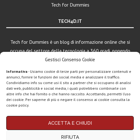
Tech for Dummies
TECH4D.IT
Tech for Dummies è un blog di informazione online che si
occupa del settore della tecnologia a 360 gradi, ponendo
una particolare attenzione al mondo Android, Apple e
Gestisci Consenso Cookie
Windows.
Informativa
- Usiamo cookie di terze parti per personalizzare contenuti e
annunci, fornire le funzioni dei social media e analizzare il traffico.
Condividiamo info su come usi il sito a partner che si occupano di analisi
dati web, pubblicità e social media, i quali potrebbero combinarle con
LEGGI ANCHE
altre info che hai fornito o che hanno raccolto. Accettando, permetti l’uso
dei cookie. Per saperne di più o negare il consenso ai cookie consulta la
Apple lancia
cookie policy.
Creator Studio: un
solo...
Chi siamo
Contatti
Disclaimer
Privacy policy
ACCETTA E CHIUDI
Copyright © 2025 Tech4Dummies. Tutti i diritti riservati. Progettato e sviluppato da
Epic Games, un
Tech4D di Michele Ingelido
- P. IVA 04124050719
gioco di alto...
RIFIUTA
Questo blog non rappresenta una testata giornalistica in quanto viene aggiornato