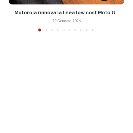
Motorola rinnova la linea low cost Moto G...
V
29 Gennaio 2026