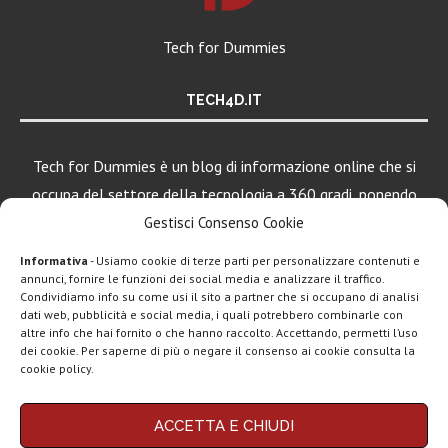
Tech for Dummies
TECH4D.IT
Tech for Dummies è un blog di informazione online che si
occupa del settore della tecnologia a 360 gradi, ponendo
una particolare attenzione al mondo Android, Apple e
Gestisci Consenso Cookie
Windows.
Informativa
- Usiamo cookie di terze parti per personalizzare contenuti e
annunci, fornire le funzioni dei social media e analizzare il traffico.
Condividiamo info su come usi il sito a partner che si occupano di analisi
dati web, pubblicità e social media, i quali potrebbero combinarle con
LEGGI ANCHE
altre info che hai fornito o che hanno raccolto. Accettando, permetti l’uso
dei cookie. Per saperne di più o negare il consenso ai cookie consulta la
Motorola rinnova
cookie policy.
la linea low cost...
Chi siamo
Contatti
Disclaimer
Privacy policy
ACCETTA E CHIUDI
Vivo X200T
Copyright © 2025 Tech4Dummies. Tutti i diritti riservati. Progettato e sviluppato da