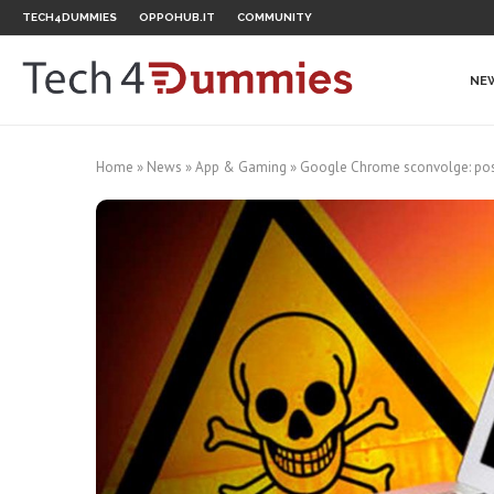
TECH4DUMMIES
OPPOHUB.IT
COMMUNITY
NE
Home
»
News
»
App & Gaming
»
Google Chrome sconvolge: possi