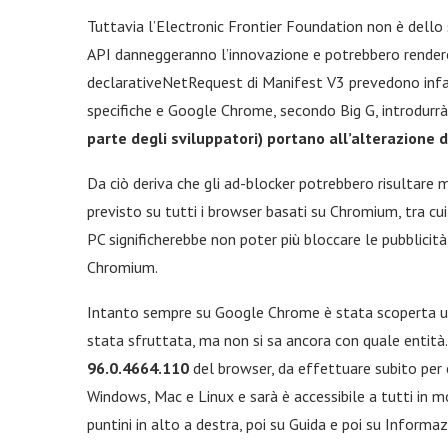
Tuttavia l’Electronic Frontier Foundation non è dello
API danneggeranno l’innovazione e potrebbero rendere u
declarativeNetRequest di Manifest V3 prevedono infatt
specifiche e Google Chrome, secondo Big G, introdurr
parte degli sviluppatori) portano all’alterazione 
Da ciò deriva che gli ad-blocker potrebbero risultare 
previsto su tutti i browser basati su Chromium, tra c
PC significherebbe non poter più bloccare le pubblici
Chromium.
Intanto sempre su Google Chrome è stata scoperta 
stata sfruttata, ma non si sa ancora con quale entità
96.0.4664.110
del browser, da effettuare subito per 
Windows, Mac e Linux e sarà è accessibile a tutti in m
puntini in alto a destra, poi su Guida e poi su Inform