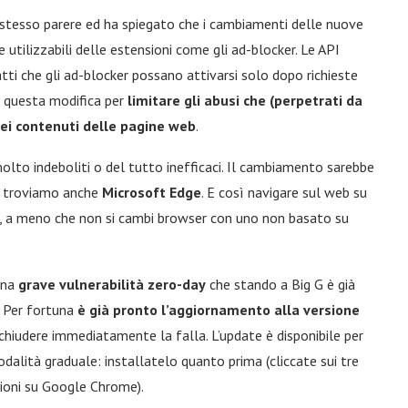
 stesso parere ed ha spiegato che i cambiamenti delle nuove
tilizzabili delle estensioni come gli ad-blocker. Le API
i che gli ad-blocker possano attivarsi solo dopo richieste
à questa modifica per
limitare gli abusi che (perpetrati da
dei contenuti delle pagine web
.
molto indeboliti o del tutto inefficaci. Il cambiamento sarebbe
ui troviamo anche
Microsoft Edge
. E così navigare sul web su
tà, a meno che non si cambi browser con uno non basato su
una
grave vulnerabilità zero-day
che stando a Big G è già
. Per fortuna
è già pronto l’aggiornamento alla versione
chiudere immediatamente la falla. L’update è disponibile per
odalità graduale: installatelo quanto prima (cliccate sui tre
azioni su Google Chrome).