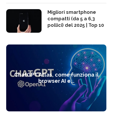
Migliori smartphone
compatti (da 5 a 6,3
pollici) del 2025 | Top 10
10 s
ChatGPT Atlas, come funziona il
Alcolo
Deep
Com
l’ot
browser AI e...
dal
com
f