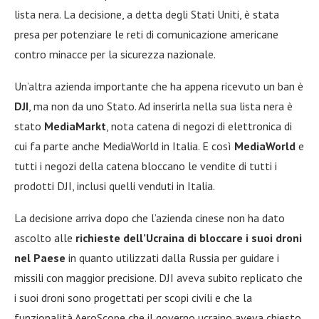
lista nera. La decisione, a detta degli Stati Uniti, è stata
presa per potenziare le reti di comunicazione americane
contro minacce per la sicurezza nazionale.
Un’altra azienda importante che ha appena ricevuto un ban è
DJI
, ma non da uno Stato. Ad inserirla nella sua lista nera è
stato
MediaMarkt
, nota catena di negozi di elettronica di
cui fa parte anche MediaWorld in Italia. E così
MediaWorld
e
tutti i negozi della catena bloccano le vendite di tutti i
prodotti DJI, inclusi quelli venduti in Italia.
La decisione arriva dopo che l’azienda cinese non ha dato
ascolto alle
richieste dell’Ucraina di bloccare i suoi droni
nel Paese
in quanto utilizzati dalla Russia per guidare i
missili con maggior precisione. DJI aveva subito replicato che
i suoi droni sono progettati per scopi civili e che la
funzionalità AeroScope che il governo ucraino aveva chiesto