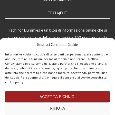
TECH4D.IT
Tech for Dummies è un blog di informazione online che si
occupa del settore della tecnologia a 360 gradi, ponendo
una particolare attenzione al mondo Android, Apple e
Gestisci Consenso Cookie
Windows.
Informativa
- Usiamo cookie di terze parti per personalizzare contenuti e
annunci, fornire le funzioni dei social media e analizzare il traffico.
Condividiamo info su come usi il sito a partner che si occupano di analisi
LEGGI ANCHE
dati web, pubblicità e social media, i quali potrebbero combinarle con
altre info che hai fornito o che hanno raccolto. Accettando, permetti l’uso
ClawdBot
dei cookie. Per saperne di più o negare il consenso ai cookie consulta la
(OpenClaw):
cookie policy.
spopola l’agente
AI per...
Chi siamo
Contatti
Disclaimer
Privacy policy
ACCETTA E CHIUDI
Google AI Plus
Copyright © 2025 Tech4Dummies. Tutti i diritti riservati. Progettato e sviluppato da
Tech4D di Michele Ingelido
- P. IVA 04124050719
disponibile in
RIFIUTA
Questo blog non rappresenta una testata giornalistica in quanto viene aggiornato
Italia:...
senza alcuna periodicità. Non può pertanto considerarsi un prodotto editoriale ai