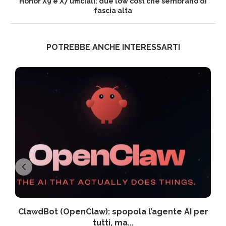
Honor X9 e X7 ufficiali: due low cost che sembrano di
fascia alta
POTREBBE ANCHE INTERESSARTI
ClawdBot (OpenClaw): spopola l’agente AI per
tutti, ma...