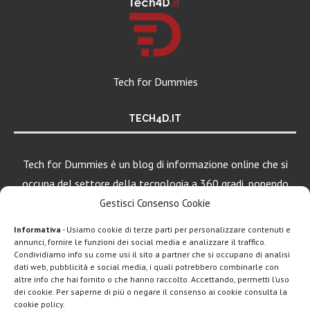
Tech for Dummies
TECH4D.IT
Tech for Dummies è un blog di informazione online che si
occupa del settore della tecnologia a 360 gradi, ponendo
una particolare attenzione al mondo Android, Apple e
Gestisci Consenso Cookie
Windows.
Informativa
- Usiamo cookie di terze parti per personalizzare contenuti e
annunci, fornire le funzioni dei social media e analizzare il traffico.
Condividiamo info su come usi il sito a partner che si occupano di analisi
dati web, pubblicità e social media, i quali potrebbero combinarle con
altre info che hai fornito o che hanno raccolto. Accettando, permetti l’uso
dei cookie. Per saperne di più o negare il consenso ai cookie consulta la
cookie policy.