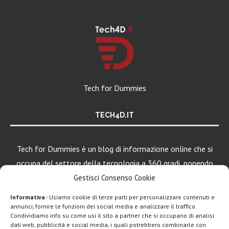
Tech for Dummies
TECH4D.IT
Tech for Dummies è un blog di informazione online che si
occupa del settore della tecnologia a 360 gradi, ponendo
una particolare attenzione al mondo Android, Apple e
Gestisci Consenso Cookie
Windows.
Informativa
- Usiamo cookie di terze parti per personalizzare contenuti e
annunci, fornire le funzioni dei social media e analizzare il traffico.
Condividiamo info su come usi il sito a partner che si occupano di analisi
dati web, pubblicità e social media, i quali potrebbero combinarle con