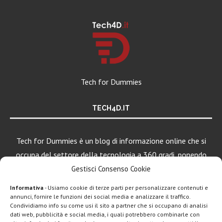
Tech for Dummies
TECH4D.IT
Tech for Dummies è un blog di informazione online che si
occupa del settore della tecnologia a 360 gradi, ponendo
una particolare attenzione al mondo Android, Apple e
Gestisci Consenso Cookie
Windows.
Informativa
- Usiamo cookie di terze parti per personalizzare contenuti e
annunci, fornire le funzioni dei social media e analizzare il traffico.
Condividiamo info su come usi il sito a partner che si occupano di analisi
LEGGI ANCHE
dati web, pubblicità e social media, i quali potrebbero combinarle con