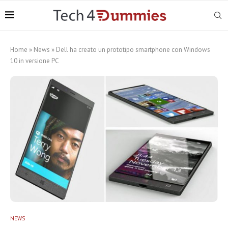
Home
»
News
»
Dell ha creato un prototipo smartphone con Windows
10 in versione PC
NEWS