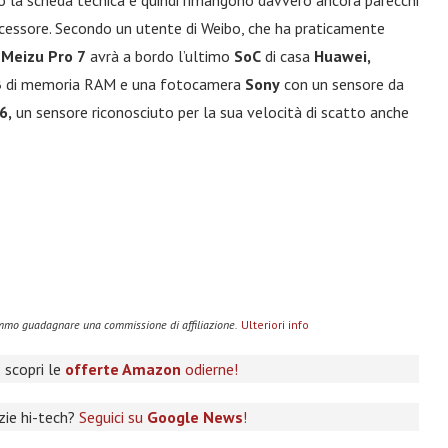
o la scheda tecnica e quindi rimangono davvero ancora parecchi
rocessore. Secondo un utente di Weibo, che ha praticamente
o
Meizu Pro
7
avrà a bordo l’ultimo
SoC
di casa
Huawei,
B
di memoria RAM e una fotocamera
Sony
con un sensore da
6,
un sensore riconosciuto per la sua velocità di scatto anche
remmo guadagnare una commissione di affiliazione.
Ulteriori info
 scopri le
offerte Amazon
odierne!
izie hi-tech?
Seguici su
Google News
!