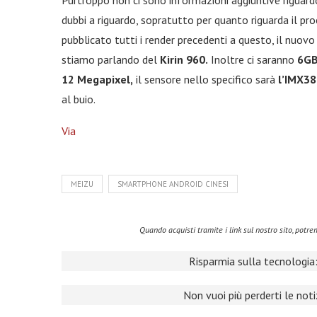
Purtroppo non ci sono informazioni aggiuntive riguard
dubbi a riguardo, sopratutto per quanto riguarda il p
pubblicato tutti i render precedenti a questo, il nuov
stiamo parlando del
Kirin 960.
Inoltre ci saranno
6G
12 Megapixel,
il sensore nello specifico sarà
l’IMX38
al buio.
Via
MEIZU
SMARTPHONE ANDROID CINESI
Quando acquisti tramite i link sul nostro sito, pot
Risparmia sulla tecnologia:
Non vuoi più perderti le not