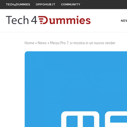
TECH4DUMMIES
OPPOHUB.IT
COMMUNITY
NE
Home
»
News
»
Meizu Pro 7: si mostra in un nuovo render