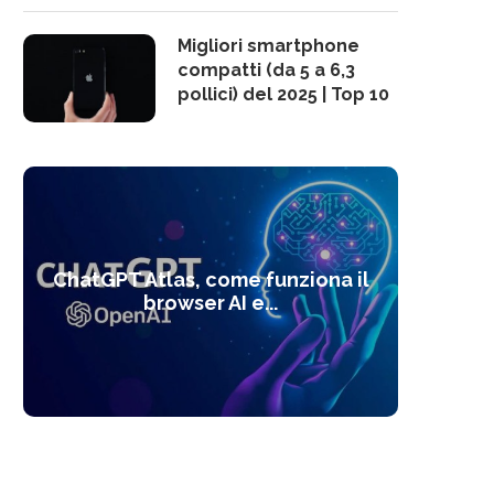
Migliori smartphone
compatti (da 5 a 6,3
pollici) del 2025 | Top 10
10 s
ChatGPT Atlas, come funziona il
Alcolo
Deep
Com
l’ot
browser AI e...
dal
com
f