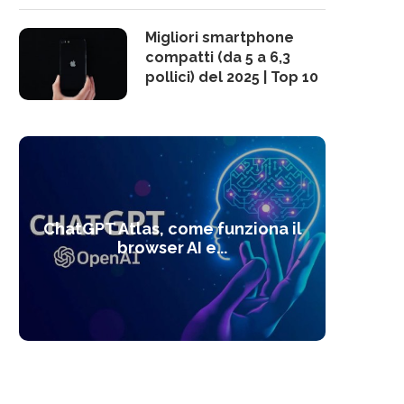
Migliori smartphone
compatti (da 5 a 6,3
pollici) del 2025 | Top 10
10 s
ChatGPT Atlas, come funziona il
Alcolo
Deep
Com
l’ot
browser AI e...
dal
com
f