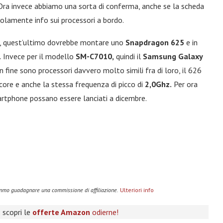
Ora invece abbiamo una sorta di conferma, anche se la scheda
solamente info sui processori a bordo.
, quest’ultimo dovrebbe montare uno
Snapdragon 625
e in
.
Invece per il modello
SM-C7010,
quindi il
Samsung Galaxy
fin fine sono processori davvero molto simili fra di loro, il 626
i core e anche la stessa frequenza di picco di
2,0Ghz.
Per ora
artphone possano essere lanciati a dicembre.
remmo guadagnare una commissione di affiliazione.
Ulteriori info
 scopri le
offerte Amazon
odierne!