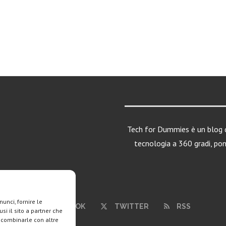
Tech for Dummies è un blog d
tecnologia a 360 gradi, po
unci, fornire le
FACEBOOK
TWITTER
RSS
si il sito a partner che
o combinarle con altre