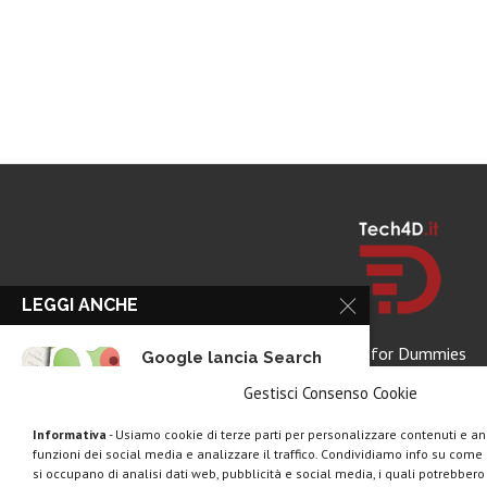
LEGGI ANCHE
Tech for Dummies
Google lancia Search
Live con AI...
Gestisci Consenso Cookie
Informativa
- Usiamo cookie di terze parti per personalizzare contenuti e ann
funzioni dei social media e analizzare il traffico. Condividiamo info su come u
Rassegna stampa tech:
si occupano di analisi dati web, pubblicità e social media, i quali potrebber