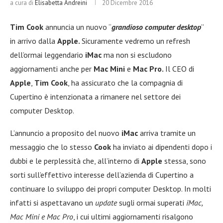
a cura di
Elisabetta Andreini
20 Dicembre 2016
Tim Cook
annuncia un nuovo “
grandioso computer desktop
”
in arrivo dalla
Apple.
Sicuramente vedremo un refresh
dell’ormai leggendario
iMac
ma non si escludono
aggiornamenti anche per
Mac Mini
e
Mac Pro.
Il CEO di
Apple
,
Tim Cook
, ha assicurato che la compagnia di
Cupertino è intenzionata a rimanere nel settore dei
computer Desktop.
L’annuncio a proposito del nuovo
iMac
arriva tramite un
messaggio che lo stesso
Cook
ha inviato ai dipendenti dopo i
dubbi e le perplessità che, all’interno di
Apple
stessa, sono
sorti sull’effettivo interesse dell’azienda di Cupertino a
continuare lo sviluppo dei propri computer Desktop. In molti
infatti si aspettavano un
update
sugli ormai superati
iMac,
Mac Mini e Mac Pro
, i cui ultimi aggiornamenti risalgono