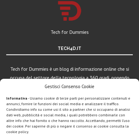
Tech for Dummies
TECH4D.IT
Tech for Dummies è un blog di informazione online che si
occupa del settore della tecnologia a 360 gradi, ponendo
una particolare attenzione al mondo Android, Apple e
Gestisci Consenso Cookie
Windows.
Informativa
- Usiamo cookie di terze parti per personalizzare contenuti e
annunci, fornire le funzioni dei social media e analizzare il traffico.
Condividiamo info su come usi il sito a partner che si occupano di analisi
LEGGI ANCHE
dati web, pubblicità e social media, i quali potrebbero combinarle con
altre info che hai fornito o che hanno raccolto. Accettando, permetti l’uso
Google lancia
dei cookie. Per saperne di più o negare il consenso ai cookie consulta la
Search Live con
cookie policy.
AI...