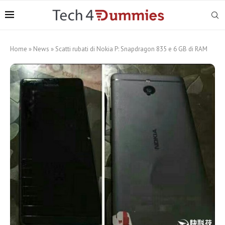
Home
»
News
»
Scatti rubati di Nokia P: Snapdragon 835 e 6 GB di RAM