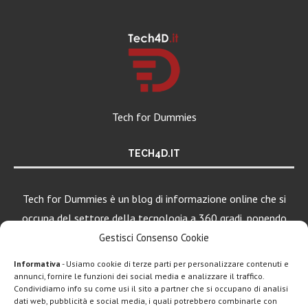
Tech for Dummies
TECH4D.IT
Tech for Dummies è un blog di informazione online che si
occupa del settore della tecnologia a 360 gradi, ponendo
una particolare attenzione al mondo Android, Apple e
Gestisci Consenso Cookie
Windows.
Informativa
- Usiamo cookie di terze parti per personalizzare contenuti e
annunci, fornire le funzioni dei social media e analizzare il traffico.
Condividiamo info su come usi il sito a partner che si occupano di analisi
LEGGI ANCHE
dati web, pubblicità e social media, i quali potrebbero combinarle con