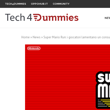
TECH4DUMMIES
OPPOHUB.IT
COMMUNITY
NE
Home
»
News
»
Super Mario Run: i giocatori lamentano un consu