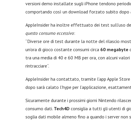
versioni demo installate sugli iPhone tendono periodi
comportando così un download forzato subito dopo av
AppleInsider ha inoltre effettuato dei test sull’uso de
questo consumo eccessivo
:
“Diverse ore di test durante la notte del rilascio most
un’ora di gioco costante consumi circa
60
megabyte
d
tra una media di 40 e 60 MB per ora, con alcuni valori 
rintracciare“.
AppleInsider ha contattato, tramite l’app Apple Store 
dopo sarà calato l’hype per l’applicazione, esattam
Sicuramente durante i prossimi giorni Nintendo rilasce
consumo dati.
Tech4D
consiglia a tutti gli utenti di g
soglia dati mobile almeno fino a quando i server non s