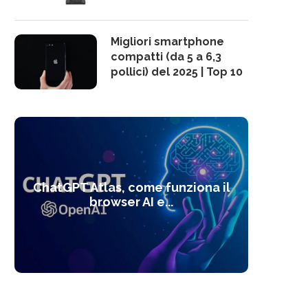
Migliori smartphone
compatti (da 5 a 6,3
pollici) del 2025 | Top 10
10 s
ChatGPT Atlas, come funziona il
Alcolo
Deep
Com
l’ot
browser AI e...
dal
com
f