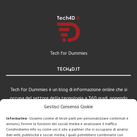
Tech for Dummies
TECH4D.IT
Tech for Dummies è un blog di informazione online che si
occupa del settore della tecnologia a 360 gradi, ponendo
una particolare attenzione al mondo Android, Apple e
Gestisci Consenso Cookie
Windows.
Informativa
- Usiamo cookie di terze parti per personalizzare contenuti e
annunci, fornire le funzioni dei social media e analizzare il traffico.
Condividiamo info su come usi il sito a partner che si occupano di analisi
LEGGI ANCHE
dati web, pubblicità e social media, i quali potrebbero combinarle con