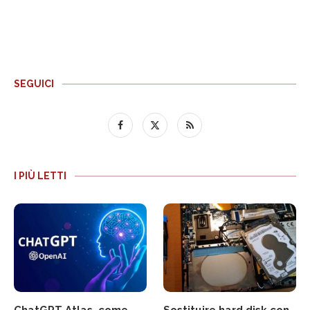
SEGUICI
I PIÙ LETTI
ChatGPT Atlas, come
Sostituire hard disk con