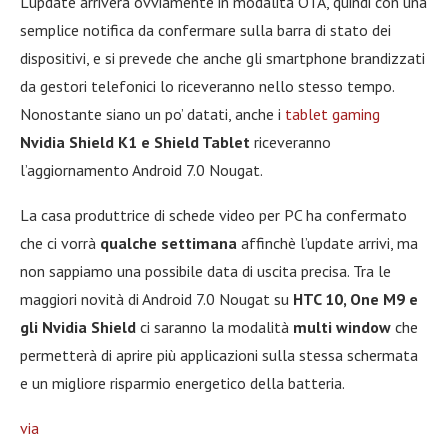
L’update arriverà ovviamente in modalità OTA, quindi con una
semplice notifica da confermare sulla barra di stato dei
dispositivi, e si prevede che anche gli smartphone brandizzati
da gestori telefonici lo riceveranno nello stesso tempo.
Nonostante siano un po’ datati, anche i
tablet gaming
Nvidia Shield K1 e Shield Tablet
riceveranno
l’aggiornamento Android 7.0 Nougat.
La casa produttrice di schede video per PC ha confermato
che ci vorrà
qualche settimana
affinchè l’update arrivi, ma
non sappiamo una possibile data di uscita precisa. Tra le
maggiori novità di Android 7.0 Nougat su
HTC 10, One M9 e
gli Nvidia Shield
ci saranno la modalità
multi window
che
permetterà di aprire più applicazioni sulla stessa schermata
e un migliore risparmio energetico della batteria.
via