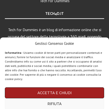
Tech for Dummies
TECH4D.IT
Tech for Dummies è un blog di informazione online che si
occupa del settore della tecnologia a 360 gradi, ponendo
una particolare attenzione al mondo Android, Apple e
Gestisci Consenso Cookie
Windows.
Informativa
- Usiamo cookie di terze parti per personalizzare contenuti e
annunci, fornire le funzioni dei social media e analizzare il traffico.
Condividiamo info su come usi il sito a partner che si occupano di analisi
LEGGI ANCHE
dati web, pubblicità e social media, i quali potrebbero combinarle con
altre info che hai fornito o che hanno raccolto. Accettando, permetti l’uso
Google lancia
dei cookie. Per saperne di più o negare il consenso ai cookie consulta la
Search Live con
cookie policy.
AI...
Chi siamo
Contatti
Disclaimer
Privacy policy
Rassegna stampa
ACCETTA E CHIUDI
tech: la settimana
Copyright © 2025 Tech4Dummies. Tutti i diritti riservati. Progettato e sviluppato da
Tech4D di Michele Ingelido
- P. IVA 04124050719
16...
RIFIUTA
Questo blog non rappresenta una testata giornalistica in quanto viene aggiornato
senza alcuna periodicità. Non può pertanto considerarsi un prodotto editoriale ai