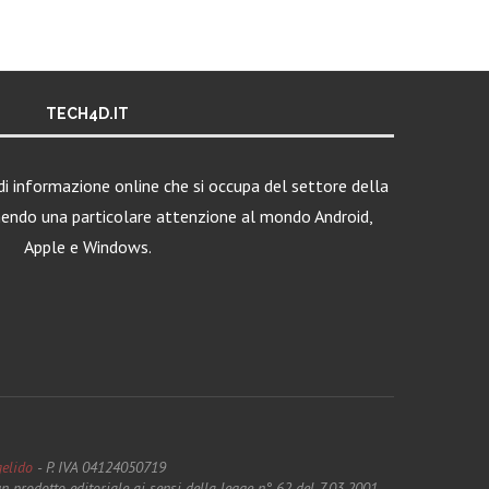
TECH4D.IT
i informazione online che si occupa del settore della
nendo una particolare attenzione al mondo Android,
Apple e Windows.
elido
- P. IVA 04124050719
 prodotto editoriale ai sensi della legge n° 62 del 7.03.2001.