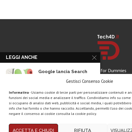
LEGGI ANCHE
Tech for Dummies
Google lancia Search
Live con AI...
Gestisci Consenso Cookie
Informativa
- Usiamo cookie di terze parti per personalizzare contenuti e ann
funzioni dei social media e analizzare il traffico. Condividiamo info su come u
Rassegna stampa tech:
si occupano di analisi dati web, pubblicità e social media, i quali potrebber
la settimana 16...
info che hai fornito o che hanno raccolto. Accettando, permetti l’uso dei cook
negare il consenso ai cookie consulta la cookie policy.
Copyright © 2025 Tech4Dumm
ACCETTA E CHIUDI
RIFIUTA
VISUALI
Telegram Business e la
Questo blog non rappresenta una testata giornalistica in quan