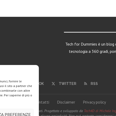
Tech for Dummies è un blog d
tecnologia a 360 gradi, po
unci, fornire le
FACEBOOK
TWITTER
RSS
si il sito a partner che
o combinarle con altre
ie. Per saperne di più o
Chi siamo
Contatti
Disclaimer
Privacy policy
ies. Tutti i diritti riservati. Progettato e sviluppato da
Tech4D di Michele Ing
ZZA PREFERENZE
to viene aggiornato senza alcuna periodicità. Non può pertanto considerarsi un