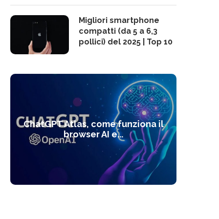
Migliori smartphone
compatti (da 5 a 6,3
pollici) del 2025 | Top 10
10 s
ChatGPT Atlas, come funziona il
Alcolo
Deep
Com
l’ot
browser AI e...
dal
com
f