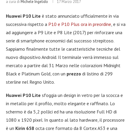
a cura di
Michele Ingelido
17 Marzo 2017
Huawei P10 Lite
è stato annunciato ufficialmente in via
successiva rispetto a
P10 e P10 Plus ora in preordine
, e si va
ad aggiungere a P9 Lite e P8 Lite (2017) per rinforzare una
serie di smartphone economici dal successo strepitoso.
Sappiamo finalmente tutte le caratteristiche tecniche del
nuovo dispositivo Android. Il terminale verrà immesso sul
mercato a partire dal 31 Marzo nelle colorazioni Midnight
Black e Platinum Gold, con un
prezzo
di listino di 299
sterline nel Regno Unito.
Huawei P10 Lite
sfoggia un design in vetro per la scocca e
in metallo per il profilo, molto elegante e raffinato. Lo
schermo è da 5,2 pollici ed ha una risoluzione Full HD di
1080 x 1920 pixel. In quanto al lato hardware, il processore
è un
Kirin 658
octa core formato da 8 Cortex A53 e una