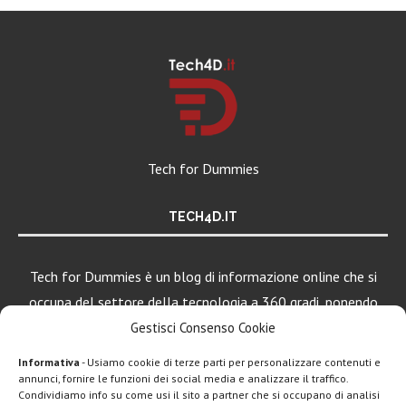
Tech for Dummies
TECH4D.IT
Tech for Dummies è un blog di informazione online che si
occupa del settore della tecnologia a 360 gradi, ponendo
una particolare attenzione al mondo Android, Apple e
Gestisci Consenso Cookie
Windows.
Informativa
- Usiamo cookie di terze parti per personalizzare contenuti e
annunci, fornire le funzioni dei social media e analizzare il traffico.
Condividiamo info su come usi il sito a partner che si occupano di analisi
LEGGI ANCHE