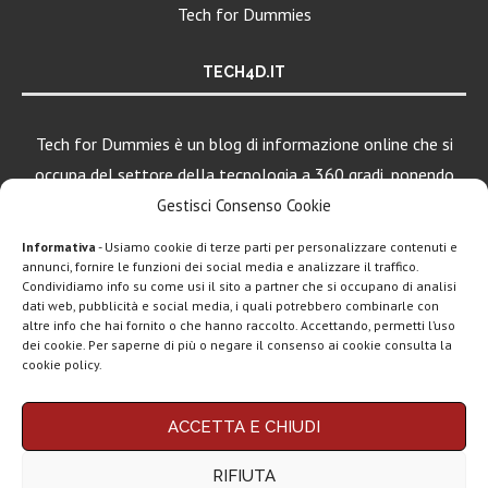
Tech for Dummies
TECH4D.IT
Tech for Dummies è un blog di informazione online che si
occupa del settore della tecnologia a 360 gradi, ponendo
una particolare attenzione al mondo Android, Apple e
Gestisci Consenso Cookie
Windows.
Informativa
- Usiamo cookie di terze parti per personalizzare contenuti e
annunci, fornire le funzioni dei social media e analizzare il traffico.
Condividiamo info su come usi il sito a partner che si occupano di analisi
LEGGI ANCHE
dati web, pubblicità e social media, i quali potrebbero combinarle con
altre info che hai fornito o che hanno raccolto. Accettando, permetti l’uso
Google lancia
dei cookie. Per saperne di più o negare il consenso ai cookie consulta la
Search Live con
cookie policy.
AI...
Chi siamo
Contatti
Disclaimer
Privacy policy
Rassegna stampa
ACCETTA E CHIUDI
Copyright © 2025 Tech4Dummies. Tutti i diritti riservati. Progettato e sviluppato da
tech: la settimana
Tech4D di Michele Ingelido
- P. IVA 04124050719
16...
RIFIUTA
Questo blog non rappresenta una testata giornalistica in quanto viene aggiornato