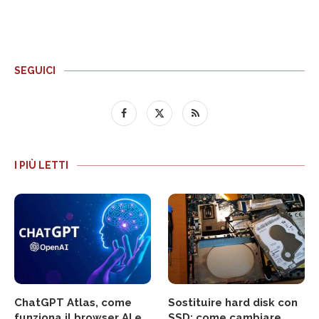
SEGUICI
I PIÙ LETTI
ChatGPT Atlas, come
Sostituire hard disk con
funziona il browser AI e
SSD: come cambiare