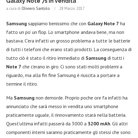
Galaxy Note 7s in vendita
a cura di
Oliviero Santolo
28 Marzo 2017
Samsung
sappiamo benissimo che con
Galaxy Note
7
ha
fatto un po’ un flop. Lo smartphone andava bene, ma non
bastava. C’era infatti un grosso problema a tutte le batterie
di tutti i telefoni che erano stati prodotti. La conseguenza di
tutto ciò è stato il ritiro immediato di
Samsung
di tutti i
Note
7
che c’erano in giro. Ci sono stati molti problemi a
riguardo, ma alla fin fine Samsung è riuscita a portare a
termine il ritiro.
Ma
Samsung
non demorde. Proprio poche ore fa infatti ha
annunciato che sarà messo in vendita uno smartphone
praticamente uguale, il rinnovamento starà nella batteria.
Quest’ultima infatti passerà da 3000 a
3200 mAh
. Gli altri
componenti interni saranno praticamente gli stessi che sono