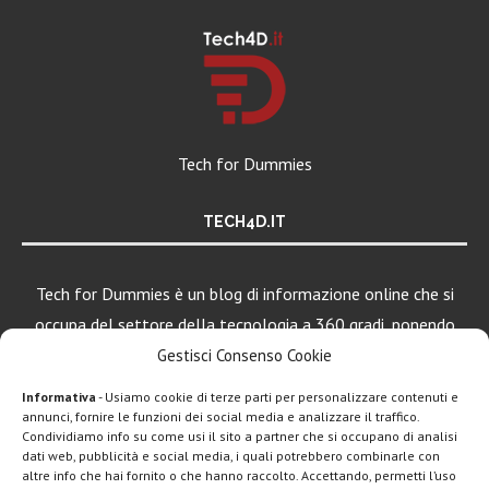
Tech for Dummies
TECH4D.IT
Tech for Dummies è un blog di informazione online che si
occupa del settore della tecnologia a 360 gradi, ponendo
una particolare attenzione al mondo Android, Apple e
Gestisci Consenso Cookie
Windows.
Informativa
- Usiamo cookie di terze parti per personalizzare contenuti e
annunci, fornire le funzioni dei social media e analizzare il traffico.
Condividiamo info su come usi il sito a partner che si occupano di analisi
LEGGI ANCHE
dati web, pubblicità e social media, i quali potrebbero combinarle con
altre info che hai fornito o che hanno raccolto. Accettando, permetti l’uso
Google lancia