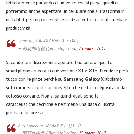
letteralmente parlando di un vetro che si piega, quindi ci
potremmo anche aspettare un cellulare che si trasforma in
un tablet per un più semplice utilizzo votato a multimedia e
produttività.
Samsung GALAXY Note 8 in Q4.:)
— 萌萌的电教 (@mmddj_china)
29 marzo 2017
Secondo le indiscrezioni trapelate fino ad ora, questo
smartphone arriverà in due versioni:
X1 e X1+.
Prendete però
tutto con le pinze perchè su
Samsung Galaxy X
abbiamo
solo rumors, a parte un brevetto che è stato depositato dal
colosso coreano. Non si sa quindi quali sono le
caratteristiche tecniche e nemmeno una data di uscita
precisa o un prezzo.
And Samsung GALAXY X in Q3. 🙂
— 萌萌的电教 (@mmddj_china)
29 marzo 2017