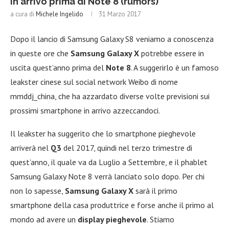
in arrivo prima di Note 8 (rumors)
a cura di
Michele Ingelido
31 Marzo 2017
Dopo il lancio di Samsung Galaxy S8 veniamo a conoscenza
in queste ore che
Samsung Galaxy X
potrebbe essere in
uscita quest’anno prima del
Note 8
. A suggerirlo è un famoso
leakster cinese sul social network Weibo di nome
mmddj_china, che ha azzardato diverse volte previsioni sui
prossimi smartphone in arrivo azzeccandoci.
Il leakster ha suggerito che lo smartphone pieghevole
arriverà nel
Q3
del 2017, quindi nel terzo trimestre di
quest’anno, il quale va da Luglio a Settembre, e il phablet
Samsung Galaxy Note 8 verrà lanciato solo dopo. Per chi
non lo sapesse,
Samsung Galaxy X
sarà il primo
smartphone della casa produttrice e forse anche il primo al
mondo ad avere un
display pieghevole
. Stiamo