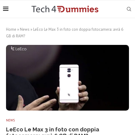
Home
»
News
»
LeEco Le Max 3 in foto con doppia fotocamera: avrà 6
GB di RAM?
NEWS
LeEco Le Max 3 in foto con doppia