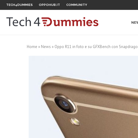
TECH4DUMMIES
OPPOHUB.IT
COMMUNITY
NE
Home
»
News
»
Oppo R11 in foto e su GFXBench con Snapdrago