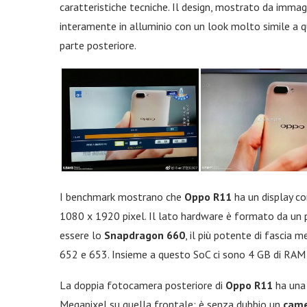
caratteristiche tecniche. Il design, mostrato da immagi
interamente in alluminio con un look molto simile a q
parte posteriore.
I benchmark mostrano che
Oppo R11
ha un display con
1080 x 1920 pixel. Il lato hardware è formato da un
essere lo
Snapdragon 660
, il più potente di fascia 
652 e 653. Insieme a questo SoC ci sono 4 GB di RAM
La doppia fotocamera posteriore di
Oppo R11
ha una 
Megapixel su quella frontale: è senza dubbio un
cam