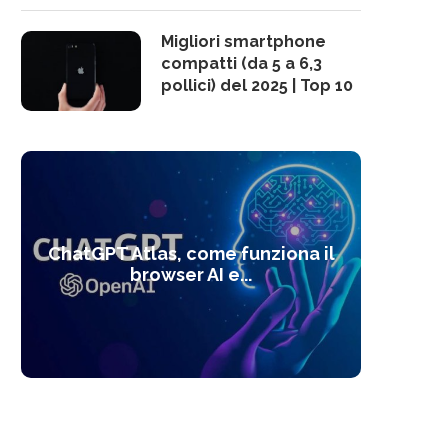
Migliori smartphone
compatti (da 5 a 6,3
pollici) del 2025 | Top 10
10 s
ChatGPT Atlas, come funziona il
Alcolo
Deep
Com
l’ot
browser AI e...
dal
com
f