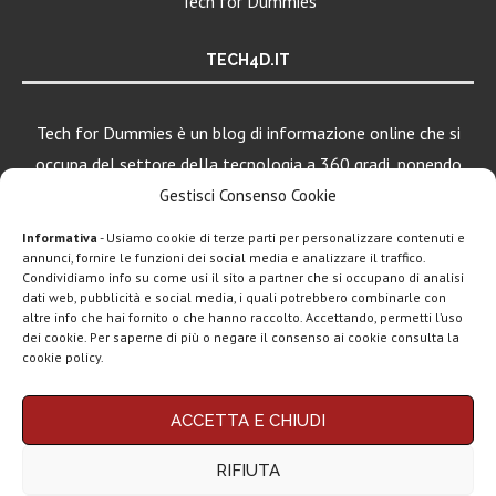
Tech for Dummies
TECH4D.IT
Tech for Dummies è un blog di informazione online che si
occupa del settore della tecnologia a 360 gradi, ponendo
una particolare attenzione al mondo Android, Apple e
Gestisci Consenso Cookie
Windows.
Informativa
- Usiamo cookie di terze parti per personalizzare contenuti e
annunci, fornire le funzioni dei social media e analizzare il traffico.
Condividiamo info su come usi il sito a partner che si occupano di analisi
LEGGI ANCHE
dati web, pubblicità e social media, i quali potrebbero combinarle con
altre info che hai fornito o che hanno raccolto. Accettando, permetti l’uso
Google lancia
dei cookie. Per saperne di più o negare il consenso ai cookie consulta la
Search Live con
cookie policy.
AI...
Chi siamo
Contatti
Disclaimer
Privacy policy
Rassegna stampa
ACCETTA E CHIUDI
tech: la settimana
Copyright © 2025 Tech4Dummies. Tutti i diritti riservati. Progettato e sviluppato da
Tech4D di Michele Ingelido
- P. IVA 04124050719
16...
RIFIUTA
Questo blog non rappresenta una testata giornalistica in quanto viene aggiornato
senza alcuna periodicità. Non può pertanto considerarsi un prodotto editoriale ai