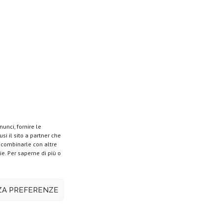
unci, fornire le
si il sito a partner che
o combinarle con altre
ie. Per saperne di più o
ZZA PREFERENZE