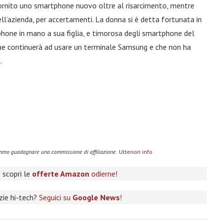
à fornito uno smartphone nuovo oltre al risarcimento, mentre
dell’azienda, per accertamenti. La donna si è detta fortunata in
hone in mano a sua figlia, e timorosa degli smartphone del
he continuerà ad usare un terminale Samsung e che non ha
.
remmo guadagnare una commissione di affiliazione.
Ulteriori info
 scopri le
offerte Amazon
odierne!
izie hi-tech?
Seguici su
Google News
!