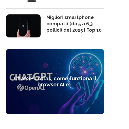
Migliori smartphone
compatti (da 5 a 6,3
pollici) del 2025 | Top 10
10 s
ChatGPT Atlas, come funziona il
Alcolo
Deep
Com
l’ot
browser AI e...
dal
com
f