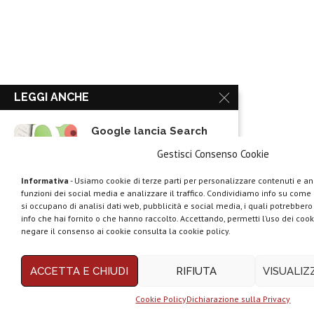
LEGGI ANCHE
Google lancia Search
Live con AI...
Gestisci Consenso Cookie
Informativa
- Usiamo cookie di terze parti per personalizzare contenuti e ann
funzioni dei social media e analizzare il traffico. Condividiamo info su come u
Rassegna stampa tech:
si occupano di analisi dati web, pubblicità e social media, i quali potrebber
la settimana 16...
info che hai fornito o che hanno raccolto. Accettando, permetti l’uso dei cook
negare il consenso ai cookie consulta la cookie policy.
ACCETTA E CHIUDI
RIFIUTA
VISUALI
Telegram Business e la
monetizzazione dei...
Cookie Policy
Dichiarazione sulla Privacy