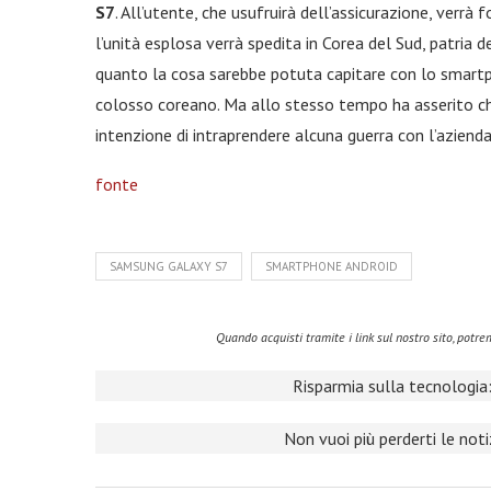
S7
. All’utente, che usufruirà dell’assicurazione, verr
l’unità esplosa verrà spedita in Corea del Sud, patria 
quanto la cosa sarebbe potuta capitare con lo smartp
colosso coreano. Ma allo stesso tempo ha asserito c
intenzione di intraprendere alcuna guerra con l’azienda
fonte
SAMSUNG GALAXY S7
SMARTPHONE ANDROID
Quando acquisti tramite i link sul nostro sito, pot
Risparmia sulla tecnologia:
Non vuoi più perderti le not