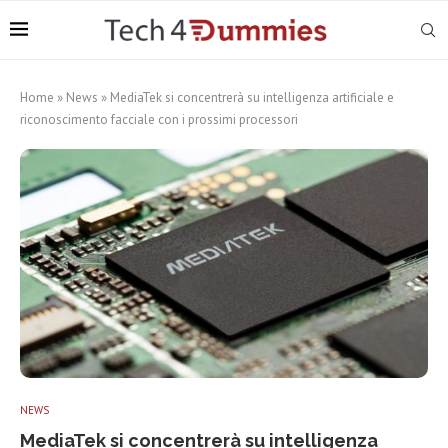
Home
»
News
»
MediaTek si concentrerà su intelligenza artificiale e
riconoscimento facciale con i prossimi processori
NEWS
MediaTek si concentrerà su intelligenza