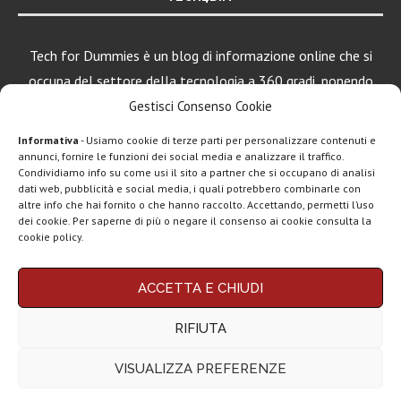
Tech for Dummies è un blog di informazione online che si
occupa del settore della tecnologia a 360 gradi, ponendo
una particolare attenzione al mondo Android, Apple e
Gestisci Consenso Cookie
Windows.
Informativa
- Usiamo cookie di terze parti per personalizzare contenuti e
annunci, fornire le funzioni dei social media e analizzare il traffico.
Condividiamo info su come usi il sito a partner che si occupano di analisi
LEGGI ANCHE
dati web, pubblicità e social media, i quali potrebbero combinarle con
altre info che hai fornito o che hanno raccolto. Accettando, permetti l’uso
Google lancia
dei cookie. Per saperne di più o negare il consenso ai cookie consulta la
Search Live con
cookie policy.
AI...
Chi siamo
Contatti
Disclaimer
Privacy policy
Rassegna stampa
ACCETTA E CHIUDI
tech: la settimana
Copyright © 2025 Tech4Dummies. Tutti i diritti riservati. Progettato e sviluppato da
Tech4D di Michele Ingelido
- P. IVA 04124050719
16...
RIFIUTA
Questo blog non rappresenta una testata giornalistica in quanto viene aggiornato
senza alcuna periodicità. Non può pertanto considerarsi un prodotto editoriale ai
Telegram
sensi della legge n° 62 del 7.03.2001. Tech4Dummies partecipa al Programma
VISUALIZZA PREFERENZE
Affiliazione Amazon EU, un programma che eroga ai siti una commissione
Business e la
pubblicitaria in cambio di pubblicità e link al sito Amazon.it. In veste di affiliato
monetizzazione
Tech4Dummies riceve un guadagno dagli acquisti idonei.