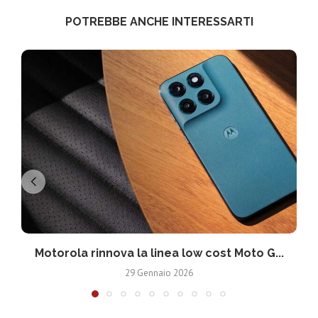
POTREBBE ANCHE INTERESSARTI
Motorola rinnova la linea low cost Moto G...
V
29 Gennaio 2026