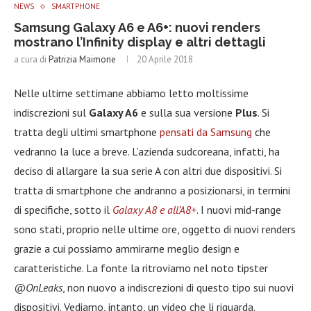
NEWS
SMARTPHONE
Samsung Galaxy A6 e A6+: nuovi renders
mostrano l’Infinity display e altri dettagli
a cura di
Patrizia Maimone
20 Aprile 2018
Nelle ultime settimane abbiamo letto moltissime
indiscrezioni sul
Galaxy A6
e sulla sua versione
Plus
. Si
tratta degli ultimi smartphone
pensati da Samsung
che
vedranno la luce a breve. L’azienda sudcoreana, infatti, ha
deciso di allargare la sua serie A con altri due dispositivi. Si
tratta di smartphone che andranno a posizionarsi, in termini
di specifiche, sotto il
Galaxy A8 e all’A8+
. I nuovi mid-range
sono stati, proprio nelle ultime ore, oggetto di nuovi renders
grazie a cui possiamo ammirarne meglio design e
caratteristiche. La fonte la ritroviamo nel noto tipster
@OnLeaks
, non nuovo a indiscrezioni di questo tipo sui nuovi
dispositivi. Vediamo, intanto, un video che li riguarda.