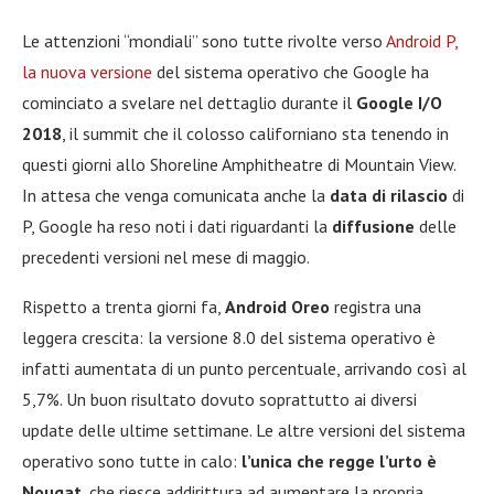
Le attenzioni “mondiali” sono tutte rivolte verso
Android P,
la nuova versione
del sistema operativo che Google ha
cominciato a svelare nel dettaglio durante il
Google I/O
2018
, il summit che il colosso californiano sta tenendo in
questi giorni allo Shoreline Amphitheatre di Mountain View.
In attesa che venga comunicata anche la
data di rilascio
di
P, Google ha reso noti i dati riguardanti la
diffusione
delle
precedenti versioni nel mese di maggio.
Rispetto a trenta giorni fa,
Android Oreo
registra una
leggera crescita: la versione 8.0 del sistema operativo è
infatti aumentata di un punto percentuale, arrivando così al
5,7%. Un buon risultato dovuto soprattutto ai diversi
update delle ultime settimane. Le altre versioni del sistema
operativo sono tutte in calo:
l’unica che regge l’urto è
Nougat
, che riesce addirittura ad aumentare la propria