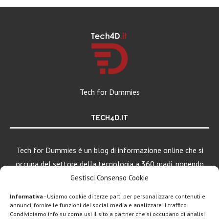
Tech for Dummies
TECH4D.IT
Tech for Dummies è un blog di informazione online che si
occupa del settore della tecnologia a 360 gradi, ponendo
una particolare attenzione al mondo Android, Apple e
Gestisci Consenso Cookie
Windows.
Informativa
- Usiamo cookie di terze parti per personalizzare contenuti e
annunci, fornire le funzioni dei social media e analizzare il traffico.
Condividiamo info su come usi il sito a partner che si occupano di analisi
LEGGI ANCHE