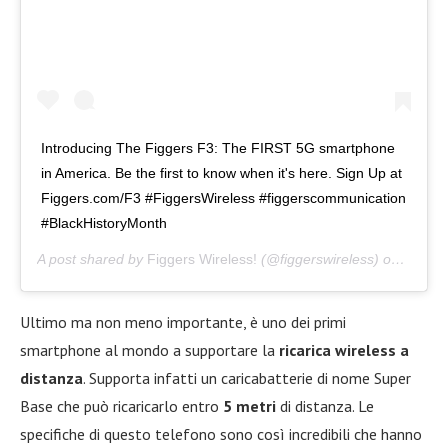
Introducing The Figgers F3: The FIRST 5G smartphone
in America. Be the first to know when it's here. Sign Up at
Figgers.com/F3 #FiggersWireless #figgerscommunication
#BlackHistoryMonth
A post shared by
Figgers Wireless!
(@figgerswireless) on
Feb 28
Ultimo ma non meno importante, è uno dei primi
smartphone al mondo a supportare la
ricarica wireless a
distanza
. Supporta infatti un caricabatterie di nome Super
Base che può ricaricarlo entro
5 metri
di distanza. Le
specifiche di questo telefono sono così incredibili che hanno