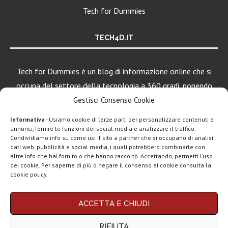
Tech for Dummies
TECH4D.IT
Tech for Dummies è un blog di informazione online che si
occupa del settore della tecnologia a 360 gradi, ponendo
una particolare attenzione al mondo Android, Apple e
Gestisci Consenso Cookie
Windows.
Informativa
- Usiamo cookie di terze parti per personalizzare contenuti e
annunci, fornire le funzioni dei social media e analizzare il traffico.
Condividiamo info su come usi il sito a partner che si occupano di analisi
dati web, pubblicità e social media, i quali potrebbero combinarle con
LEGGI ANCHE
altre info che hai fornito o che hanno raccolto. Accettando, permetti l’uso
dei cookie. Per saperne di più o negare il consenso ai cookie consulta la
Motorola rinnova
cookie policy.
la linea low cost...
Chi siamo
Contatti
Disclaimer
Privacy policy
ACCETTA E CHIUDI
Vivo X200T
Copyright © 2025 Tech4Dummies. Tutti i diritti riservati. Progettato e sviluppato da
Tech4D di Michele Ingelido
- P. IVA 04124050719
ufficiale: flagship
RIFIUTA
Questo blog non rappresenta una testata giornalistica in quanto viene aggiornato
per intenditori...