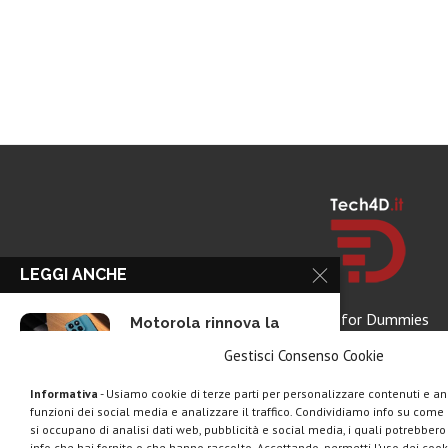
LEGGI ANCHE
Tech for Dummies
Motorola rinnova la
linea low cost...
Gestisci Consenso Cookie
Informativa
- Usiamo cookie di terze parti per personalizzare contenuti e ann
funzioni dei social media e analizzare il traffico. Condividiamo info su come u
Vivo X200T ufficiale:
si occupano di analisi dati web, pubblicità e social media, i quali potrebber
flagship per intenditori...
info che hai fornito o che hanno raccolto. Accettando, permetti l’uso dei cook