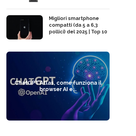
Migliori smartphone
compatti (da 5 a 6,3
pollici) del 2025 | Top 10
10 s
ChatGPT Atlas, come funziona il
Alcolo
Deep
Com
l’ot
browser AI e...
dal
com
f