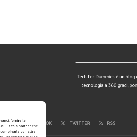
Tech for Dummies è un blog d
tecnologia a 360 gradi, po
unci, fornire le
FACEBOOK
TWITTER
RSS
si il sito a partner che
o combinarle con altre
ie. Per saperne di più o