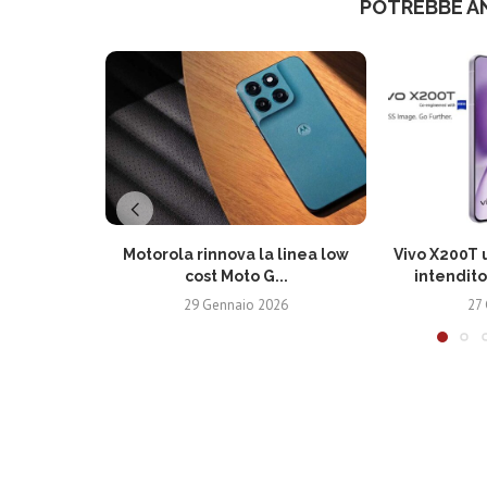
POTREBBE A
Motorola rinnova la linea low
Vivo X200T u
cost Moto G...
intendito
29 Gennaio 2026
27