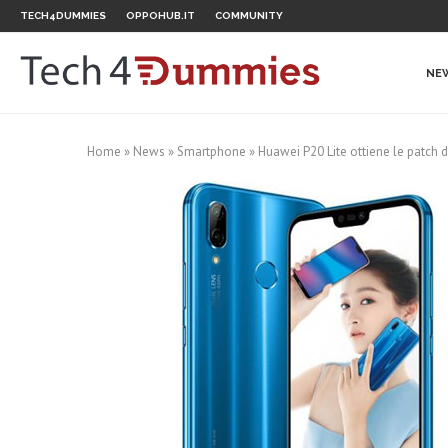
TECH4DUMMIES
OPPOHUB.IT
COMMUNITY
NE
Home
»
News
»
Smartphone
»
Huawei P20 Lite ottiene le patch d