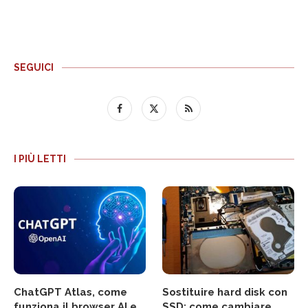
SEGUICI
I PIÙ LETTI
ChatGPT Atlas, come
Sostituire hard disk con
funziona il browser AI e
SSD: come cambiare