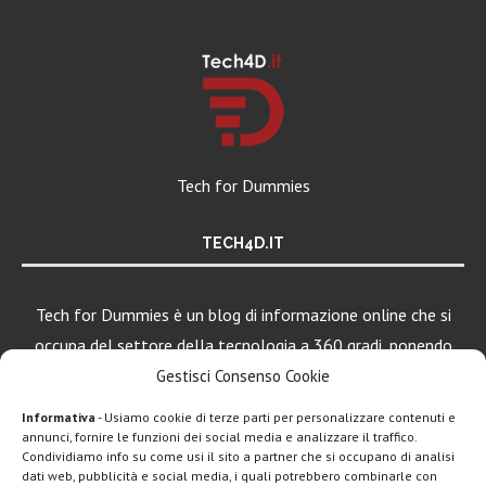
Tech for Dummies
TECH4D.IT
Tech for Dummies è un blog di informazione online che si
occupa del settore della tecnologia a 360 gradi, ponendo
una particolare attenzione al mondo Android, Apple e
Gestisci Consenso Cookie
Windows.
Informativa
- Usiamo cookie di terze parti per personalizzare contenuti e
annunci, fornire le funzioni dei social media e analizzare il traffico.
Condividiamo info su come usi il sito a partner che si occupano di analisi
dati web, pubblicità e social media, i quali potrebbero combinarle con