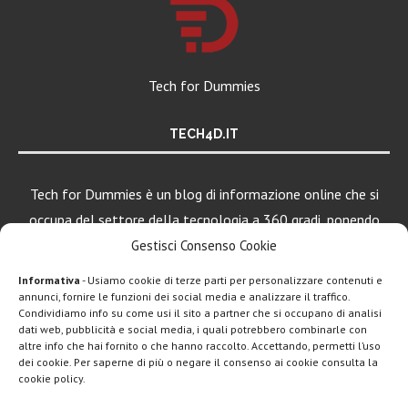
Tech for Dummies
TECH4D.IT
Tech for Dummies è un blog di informazione online che si
occupa del settore della tecnologia a 360 gradi, ponendo
una particolare attenzione al mondo Android, Apple e
Gestisci Consenso Cookie
Windows.
Informativa
- Usiamo cookie di terze parti per personalizzare contenuti e
annunci, fornire le funzioni dei social media e analizzare il traffico.
Condividiamo info su come usi il sito a partner che si occupano di analisi
dati web, pubblicità e social media, i quali potrebbero combinarle con
LEGGI ANCHE
altre info che hai fornito o che hanno raccolto. Accettando, permetti l’uso
dei cookie. Per saperne di più o negare il consenso ai cookie consulta la
Apple lancia
cookie policy.
Creator Studio: un
solo...