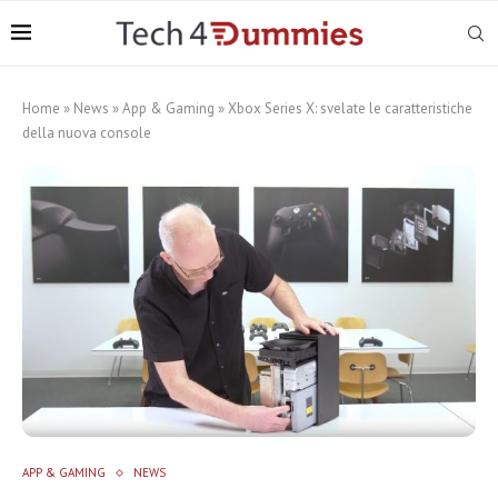
Home
»
News
»
App & Gaming
»
Xbox Series X: svelate le caratteristiche
della nuova console
APP & GAMING
NEWS