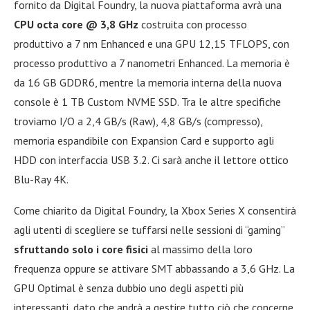
fornito da Digital Foundry, la nuova piattaforma avrà una
CPU octa core @ 3,8 GHz
costruita con processo
produttivo a 7 nm Enhanced e una GPU 12,15 TFLOPS, con
processo produttivo a 7 nanometri Enhanced. La memoria è
da 16 GB GDDR6, mentre la memoria interna della nuova
console è 1 TB Custom NVME SSD. Tra le altre specifiche
troviamo I/O a 2,4 GB/s (Raw), 4,8 GB/s (compresso),
memoria espandibile con Expansion Card e supporto agli
HDD con interfaccia USB 3.2. Ci sarà anche il lettore ottico
Blu-Ray 4K.
Come chiarito da Digital Foundry, la Xbox Series X consentirà
agli utenti di scegliere se tuffarsi nelle sessioni di “gaming”
sfruttando solo i core fisici
al massimo della loro
frequenza oppure se attivare SMT abbassando a 3,6 GHz. La
GPU Optimal è senza dubbio uno degli aspetti più
interessanti, dato che andrà a gestire tutto ciò che concerne