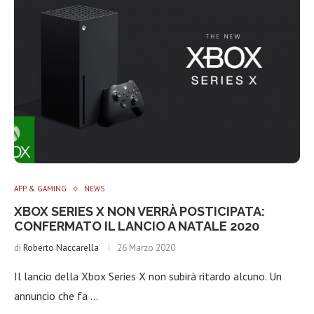
APP & GAMING
NEWS
XBOX SERIES X NON VERRÀ POSTICIPATA:
CONFERMATO IL LANCIO A NATALE 2020
di
Roberto Naccarella
26 Marzo 2020
Il lancio della Xbox Series X non subirà ritardo alcuno. Un
annuncio che fa …