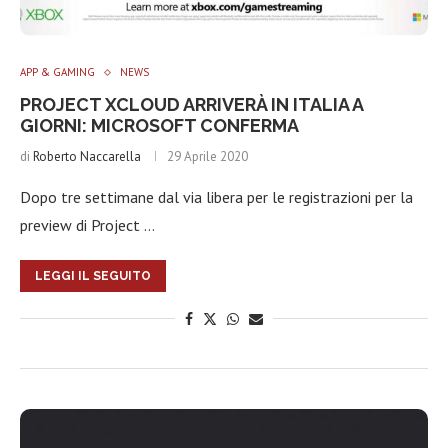
APP & GAMING
NEWS
PROJECT XCLOUD ARRIVERÀ IN ITALIA A
GIORNI: MICROSOFT CONFERMA
di
Roberto Naccarella
29 Aprile 2020
Dopo tre settimane dal via libera per le registrazioni per la
preview di Project …
LEGGI IL SEGUITO