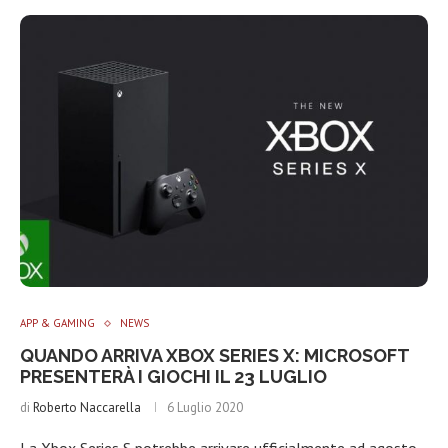
APP & GAMING
NEWS
QUANDO ARRIVA XBOX SERIES X: MICROSOFT
PRESENTERÀ I GIOCHI IL 23 LUGLIO
di
Roberto Naccarella
6 Luglio 2020