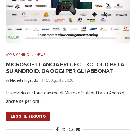
APP & GAMING
NEWS
MICROSOFT LANCIA PROJECT XCLOUD BETA
SU ANDROID: DA OGGI PER GLI ABBONATI
di
Michele Ingelido
11 Agosto 2020
Il servizio di cloud gaming di Microsoft debutta su Android,
anche se per ora …
LEGGI IL SEGUITO