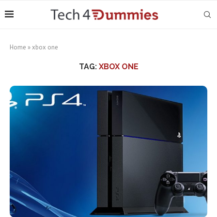
Home
»
xbox one
TAG:
XBOX ONE