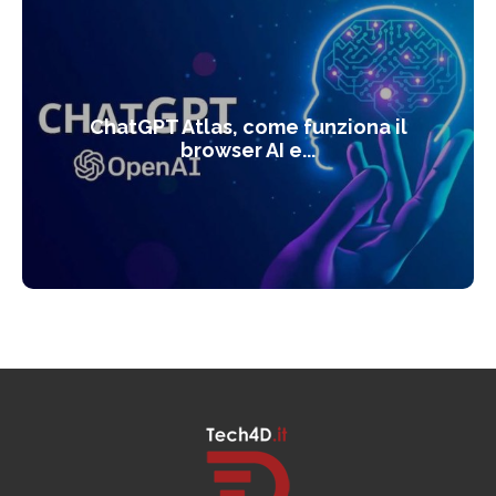
ChatGPT Atlas, come funziona il
browser AI e...