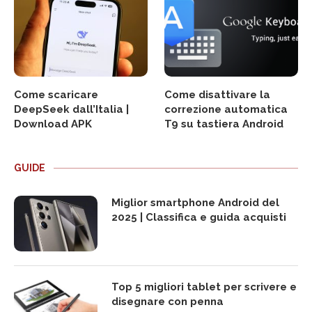
Come scaricare
Come disattivare la
DeepSeek dall’Italia |
correzione automatica
Download APK
T9 su tastiera Android
GUIDE
Miglior smartphone Android del
2025 | Classifica e guida acquisti
Top 5 migliori tablet per scrivere e
disegnare con penna