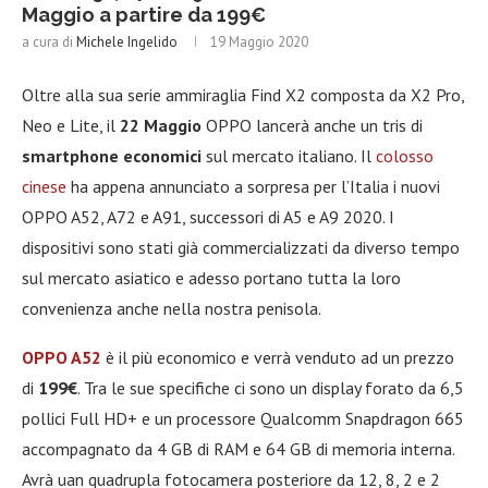
Maggio a partire da 199€
a cura di
Michele Ingelido
19 Maggio 2020
Oltre alla sua serie ammiraglia Find X2 composta da X2 Pro,
Neo e Lite, il
22 Maggio
OPPO lancerà anche un tris di
smartphone economici
sul mercato italiano. Il
colosso
cinese
ha appena annunciato a sorpresa per l’Italia i nuovi
OPPO A52, A72 e A91, successori di A5 e A9 2020. I
dispositivi sono stati già commercializzati da diverso tempo
sul mercato asiatico e adesso portano tutta la loro
convenienza anche nella nostra penisola.
OPPO A52
è il più economico e verrà venduto ad un prezzo
di
199€
. Tra le sue specifiche ci sono un display forato da 6,5
pollici Full HD+ e un processore Qualcomm Snapdragon 665
accompagnato da 4 GB di RAM e 64 GB di memoria interna.
Avrà uan quadrupla fotocamera posteriore da 12, 8, 2 e 2