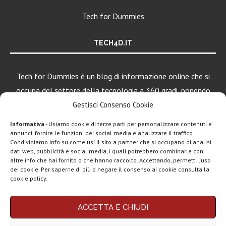
Tech for Dummies
TECH4D.IT
Tech for Dummies è un blog di informazione online che si
occupa del settore della tecnologia a 360 gradi, ponendo
una particolare attenzione al mondo Android, Apple e
Gestisci Consenso Cookie
Windows.
Informativa
- Usiamo cookie di terze parti per personalizzare contenuti e
annunci, fornire le funzioni dei social media e analizzare il traffico.
Condividiamo info su come usi il sito a partner che si occupano di analisi
dati web, pubblicità e social media, i quali potrebbero combinarle con
LEGGI ANCHE
altre info che hai fornito o che hanno raccolto. Accettando, permetti l’uso
dei cookie. Per saperne di più o negare il consenso ai cookie consulta la
Motorola rinnova
cookie policy.
la linea low cost...
Chi siamo
Contatti
Disclaimer
Privacy policy
ACCETTA E CHIUDI
Vivo X200T
Copyright © 2025 Tech4Dummies. Tutti i diritti riservati. Progettato e sviluppato da
Tech4D di Michele Ingelido
- P. IVA 04124050719
ufficiale: flagship