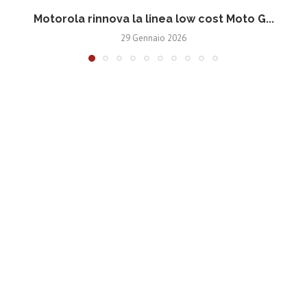
Motorola rinnova la linea low cost Moto G...
V
29 Gennaio 2026