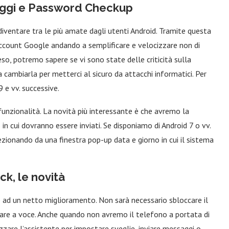
ggi e Password Checkup
iventare tra le più amate dagli utenti Android. Tramite questa
account Google andando a semplificare e velocizzare non di
eso, potremo sapere se vi sono state delle criticità sulla
ambiarla per metterci al sicuro da attacchi informatici. Per
 e vv. successive.
funzionalità. La novità più interessante è che avremo la
in cui dovranno essere inviati. Se disponiamo di Android 7 o vv.
zionando da una finestra pop-up data e giorno in cui il sistema
k, le novità
ad un netto miglioramento. Non sarà necessario sbloccare il
llare a voce. Anche quando non avremo il telefono a portata di
zzare l’assistente per impostare sveglie, inviare messaggi o