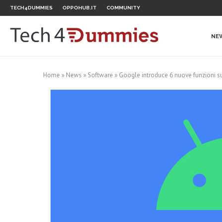
TECH4DUMMIES
OPPOHUB.IT
COMMUNITY
NE
Home
»
News
»
Software
»
Google introduce 6 nuove funzioni su