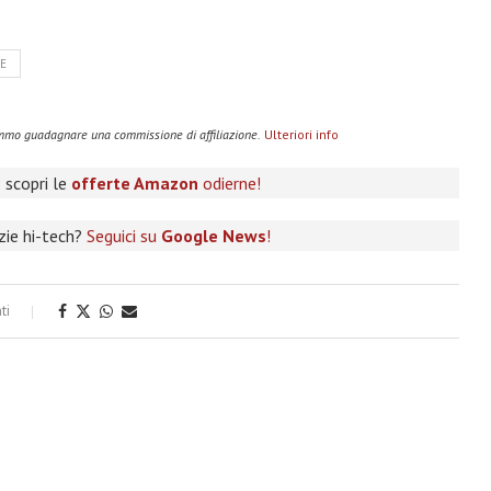
E
remmo guadagnare una commissione di affiliazione.
Ulteriori info
 scopri le
offerte Amazon
odierne!
izie hi-tech?
Seguici su
Google News
!
ti