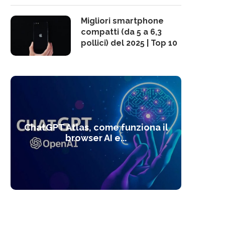
Migliori smartphone
compatti (da 5 a 6,3
pollici) del 2025 | Top 10
10 s
ChatGPT Atlas, come funziona il
Alcolo
Deep
Com
l’ot
browser AI e...
dal
com
f