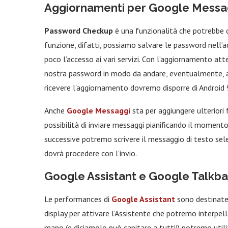
Aggiornamenti per Google Messa
Password Checkup
è una funzionalità che potrebbe d
funzione, difatti, possiamo salvare le password nell’
poco l’accesso ai vari servizi. Con l’aggiornamento att
nostra password in modo da andare, eventualmente, a c
ricevere l’aggiornamento dovremo disporre di Android 9
Anche
Google Messaggi
sta per aggiungere ulteriori 
possibilità di inviare messaggi pianificando il momento 
successive potremo scrivere il messaggio di testo sele
dovrà procedere con l’invio.
Google Assistant e Google Talkbac
Le performances di
Google Assistant
sono destinate 
display per attivare l’Assistente che potremo interpe
mano (e diciamolo può capitare a tutti!) potremo utili