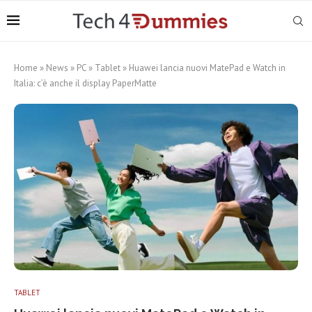
Home
»
News
»
PC
»
Tablet
»
Huawei lancia nuovi MatePad e Watch in
Italia: c’è anche il display PaperMatte
TABLET