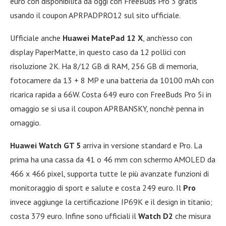
euro con disponibilità da oggi con FreeBuds Pro 3 gratis
usando il coupon APRPADPRO12 sul sito ufficiale.
Ufficiale anche
Huawei MatePad 12 X
, anch’esso con
display PaperMatte, in questo caso da 12 pollici con
risoluzione 2K. Ha 8/12 GB di RAM, 256 GB di memoria,
fotocamere da 13 + 8 MP e una batteria da 10100 mAh con
ricarica rapida a 66W. Costa 649 euro con FreeBuds Pro 5i in
omaggio se si usa il coupon APRBANSKY, nonchè penna in
omaggio.
Huawei Watch GT 5
arriva in versione standard e Pro. La
prima ha una cassa da 41 o 46 mm con schermo AMOLED da
466 x 466 pixel, supporta tutte le più avanzate funzioni di
monitoraggio di sport e salute e costa 249 euro. Il
Pro
invece aggiunge la certificazione IP69K e il design in titanio;
costa 379 euro. Infine sono ufficiali il
Watch D2
che misura