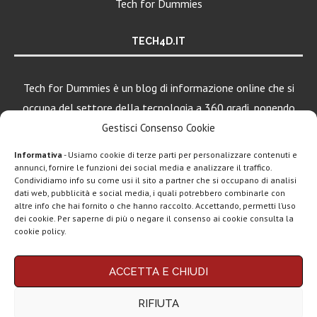
Tech for Dummies
TECH4D.IT
Tech for Dummies è un blog di informazione online che si
occupa del settore della tecnologia a 360 gradi, ponendo
una particolare attenzione al mondo Android, Apple e
Gestisci Consenso Cookie
Windows.
Informativa
- Usiamo cookie di terze parti per personalizzare contenuti e
annunci, fornire le funzioni dei social media e analizzare il traffico.
Condividiamo info su come usi il sito a partner che si occupano di analisi
dati web, pubblicità e social media, i quali potrebbero combinarle con
LEGGI ANCHE
altre info che hai fornito o che hanno raccolto. Accettando, permetti l’uso
dei cookie. Per saperne di più o negare il consenso ai cookie consulta la
Apple lancia il
cookie policy.
nuovo iPad Air...
Chi siamo
Contatti
Disclaimer
Privacy policy
ACCETTA E CHIUDI
Copyright © 2025 Tech4Dummies. Tutti i diritti riservati. Progettato e sviluppato da
Lenovo lancia
Tech4D di Michele Ingelido
- P. IVA 04124050719
Legion Go S e...
RIFIUTA
Questo blog non rappresenta una testata giornalistica in quanto viene aggiornato
senza alcuna periodicità. Non può pertanto considerarsi un prodotto editoriale ai