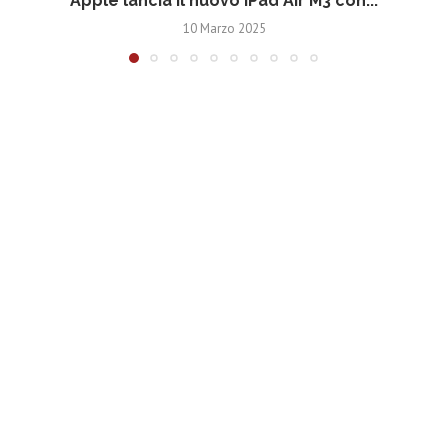
Apple lancia il nuovo iPad Air M3 con...
10 Marzo 2025