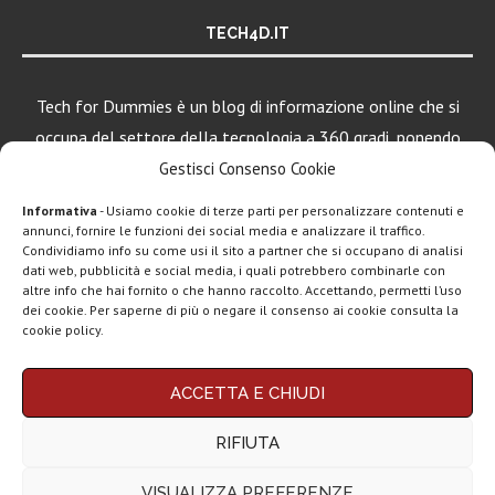
TECH4D.IT
Tech for Dummies è un blog di informazione online che si
occupa del settore della tecnologia a 360 gradi, ponendo
una particolare attenzione al mondo Android, Apple e
Gestisci Consenso Cookie
Windows.
Informativa
- Usiamo cookie di terze parti per personalizzare contenuti e
annunci, fornire le funzioni dei social media e analizzare il traffico.
Condividiamo info su come usi il sito a partner che si occupano di analisi
dati web, pubblicità e social media, i quali potrebbero combinarle con
altre info che hai fornito o che hanno raccolto. Accettando, permetti l’uso
dei cookie. Per saperne di più o negare il consenso ai cookie consulta la
cookie policy.
Chi siamo
Contatti
Disclaimer
Privacy policy
ACCETTA E CHIUDI
Copyright © 2025 Tech4Dummies. Tutti i diritti riservati. Progettato e sviluppato da
Tech4D di Michele Ingelido
- P. IVA 04124050719
RIFIUTA
Questo blog non rappresenta una testata giornalistica in quanto viene aggiornato
senza alcuna periodicità. Non può pertanto considerarsi un prodotto editoriale ai
sensi della legge n° 62 del 7.03.2001. Tech4Dummies partecipa al Programma
VISUALIZZA PREFERENZE
Affiliazione Amazon EU, un programma che eroga ai siti una commissione