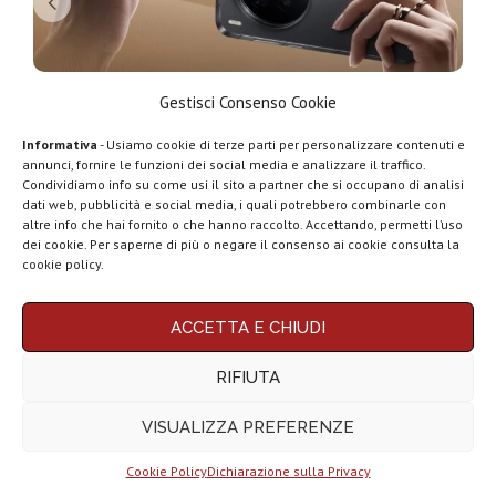
Top 5 migliori smartphone Vivo del 2026:
T
Gestisci Consenso Cookie
quale...
Informativa
- Usiamo cookie di terze parti per personalizzare contenuti e
17 Gennaio 2026
annunci, fornire le funzioni dei social media e analizzare il traffico.
Condividiamo info su come usi il sito a partner che si occupano di analisi
dati web, pubblicità e social media, i quali potrebbero combinarle con
LEGGI ANCHE
altre info che hai fornito o che hanno raccolto. Accettando, permetti l’uso
dei cookie. Per saperne di più o negare il consenso ai cookie consulta la
Top 5 migliori
cookie policy.
smartphone Vivo
del...
ACCETTA E CHIUDI
Top 5 migliori
tablet per
RIFIUTA
scrivere...
VISUALIZZA PREFERENZE
Top 5 migliori TV
Box Android...
Cookie Policy
Dichiarazione sulla Privacy