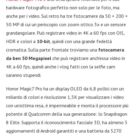
hardware fotografico perfetto non solo per le foto, ma
anche per i video. Sul retro ha tre fotocamere da 50 + 200 +
50 MP di cui un periscopio con zoom ottico 3x e un sensore
grandangolare. Può registrare video in 4K a 60 fps con OIS,
HDR e colori a
10-bit
, quindi con una grande fedeltà
cromatica. Sulla parte frontale troviamo una
fotocamera
da ben 50 Megapixel
che può registrare anch’essa video in
4K a 60 fps, quindi anche i vlog fatti con la selfie cam
saranno stupendi.
Honor Magic7 Pro ha un display OLED da 6,8 pollici con un
miliardo di colori e risoluzione 1,5K per visualizzare i video
con un’ottima resa, è impermeabile e monta il processore più
potente di Qualcomm della sua generazione: lo Snapdragon
8 Elite. Supporta il riconoscimento facciale 3D, ha almeno 5
aggiornamenti di Android garantiti e una batteria da 5270