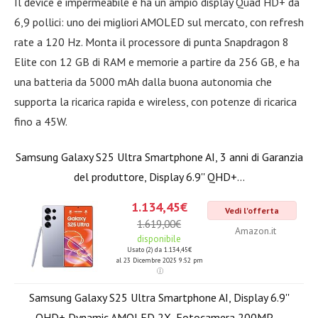
Il device è impermeabile e ha un ampio display Quad HD+ da
6,9 pollici: uno dei migliori AMOLED sul mercato, con refresh
rate a 120 Hz. Monta il processore di punta Snapdragon 8
Elite con 12 GB di RAM e memorie a partire da 256 GB, e ha
una batteria da 5000 mAh dalla buona autonomia che
supporta la ricarica rapida e wireless, con potenze di ricarica
fino a 45W.
Samsung Galaxy S25 Ultra Smartphone AI, 3 anni di Garanzia
del produttore, Display 6.9'' QHD+...
1.134,45€
Vedi l'offerta
1.619,00€
Amazon.it
disponibile
Usato (2) da 1.134,45€
al 23 Dicembre 2025 9:52 pm
Samsung Galaxy S25 Ultra Smartphone AI, Display 6.9''
QHD+ Dynamic AMOLED 2X, Fotocamera 200MP,...