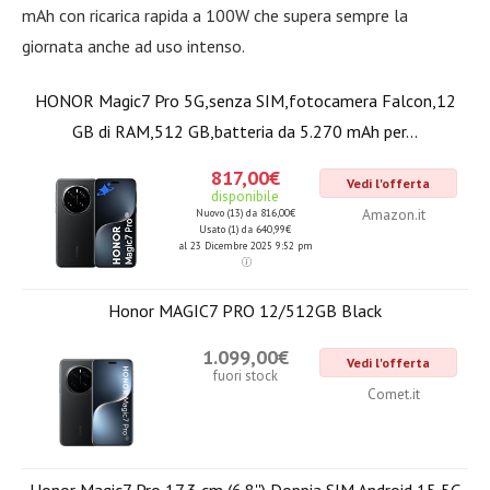
mAh con ricarica rapida a 100W che supera sempre la
giornata anche ad uso intenso.
HONOR Magic7 Pro 5G,senza SIM,fotocamera Falcon,12
GB di RAM,512 GB,batteria da 5.270 mAh per...
817,00€
Vedi l'offerta
disponibile
Amazon.it
Nuovo (13) da 816,00€
Usato (1) da 640,99€
al 23 Dicembre 2025 9:52 pm
Honor MAGIC7 PRO 12/512GB Black
1.099,00€
Vedi l'offerta
fuori stock
Comet.it
Honor Magic7 Pro 17,3 cm (6.8'') Doppia SIM Android 15 5G