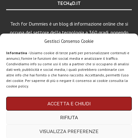
TECH4D.IT
Tech for Dummies è un blog di informazione online che si
occupa del settore della tecnologia a 360 gradi, ponendo
una particolare attenzione al mondo Android, Apple e
Gestisci Consenso Cookie
Windows.
Informativa
- Usiamo cookie di terze parti per personalizzare contenuti e
annunci, fornire le funzioni dei social media e analizzare il traffico.
Condividiamo info su come usi il sito a partner che si occupano di analisi
dati web, pubblicità e social media, i quali potrebbero combinarle con
altre info che hai fornito o che hanno raccolto. Accettando, permetti l’uso
dei cookie. Per saperne di più o negare il consenso ai cookie consulta la
cookie policy.
Chi siamo
Contatti
Disclaimer
Privacy policy
ACCETTA E CHIUDI
Copyright © 2025 Tech4Dummies. Tutti i diritti riservati. Progettato e sviluppato da
Tech4D di Michele Ingelido
- P. IVA 04124050719
RIFIUTA
Questo blog non rappresenta una testata giornalistica in quanto viene aggiornato
senza alcuna periodicità. Non può pertanto considerarsi un prodotto editoriale ai
sensi della legge n° 62 del 7.03.2001. Tech4Dummies partecipa al Programma
VISUALIZZA PREFERENZE
Affiliazione Amazon EU, un programma che eroga ai siti una commissione
pubblicitaria in cambio di pubblicità e link al sito Amazon.it. In veste di affiliato