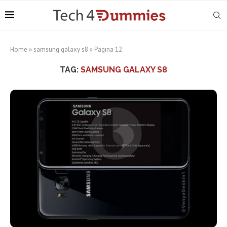
Home
»
samsung galaxy s8
»
Pagina 12
TAG:
SAMSUNG GALAXY S8