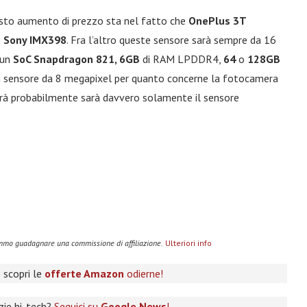
esto aumento di prezzo sta nel fatto che
OnePlus 3T
e
Sony IMX398
. Fra l’altro queste sensore sarà sempre da 16
 un
SoC Snapdragon 821, 6GB
di RAM LPDDR4,
64
o
128GB
 un sensore da 8 megapixel per quanto concerne la fotocamera
bierà probabilmente sarà davvero solamente il sensore
remmo guadagnare una commissione di affiliazione.
Ulteriori info
 scopri le
offerte Amazon
odierne!
izie hi-tech?
Seguici su
Google News
!