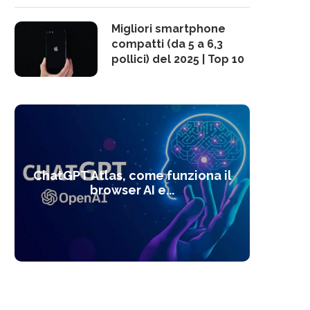
Migliori smartphone
compatti (da 5 a 6,3
pollici) del 2025 | Top 10
10 s
ChatGPT Atlas, come funziona il
Alcolo
Deep
Com
l’ot
browser AI e...
dal
com
f