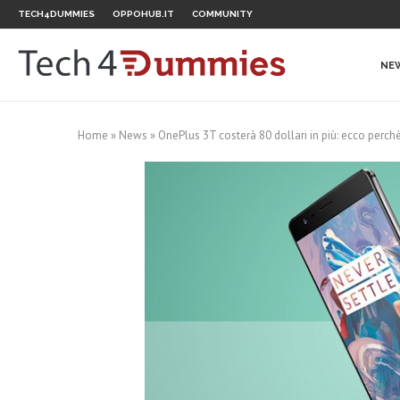
TECH4DUMMIES
OPPOHUB.IT
COMMUNITY
NE
Home
»
News
»
OnePlus 3T costerà 80 dollari in più: ecco perch