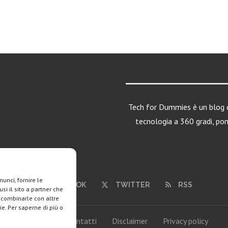
Tech for Dummies è un blog d
tecnologia a 360 gradi, po
unci, fornire le
FACEBOOK
TWITTER
RSS
si il sito a partner che
o combinarle con altre
ie. Per saperne di più o
Chi siamo
Contatti
Disclaimer
Privacy policy