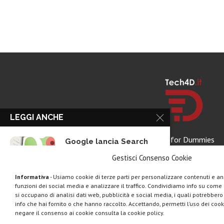
LEGGI ANCHE
Tech for Dummies
Google lancia Search
Live con AI...
Gestisci Consenso Cookie
Informativa
- Usiamo cookie di terze parti per personalizzare contenuti e ann
funzioni dei social media e analizzare il traffico. Condividiamo info su come u
Rassegna stampa tech:
si occupano di analisi dati web, pubblicità e social media, i quali potrebber
la settimana 16...
info che hai fornito o che hanno raccolto. Accettando, permetti l’uso dei cook
negare il consenso ai cookie consulta la cookie policy.