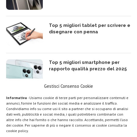
Top 5 migliori tablet per scrivere e
disegnare con penna
Top 5 migliori smartphone per
rapporto qualità prezzo del 2025
Gestisci Consenso Cookie
Informativa
- Usiamo cookie di terze parti per personalizzare contenuti e
Top 5 migliori TV Box Android e
annunci, fornire le funzioni dei social media e analizzare il traffico.
Google TV del 2025
Condividiamo info su come usi il sito a partner che si occupano di analisi
LEGGI ANCHE
dati web, pubblicità e social media, i quali potrebbero combinarle con
altre info che hai fornito o che hanno raccolto. Accettando, permetti l’uso
Google lancia
dei cookie. Per saperne di più o negare il consenso ai cookie consulta la
Search Live con
cookie policy.
AI...
Migliori smartphone compatti (da