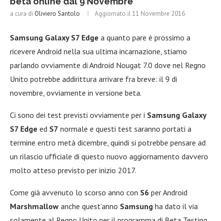
beta online dal 9 Novembre
a cura di
Oliviero Santolo
Aggiornato il
11 Novembre 2016
Samsung Galaxy S7 Edge
a quanto pare è prossimo a
ricevere Android nella sua ultima incarnazione, stiamo
parlando ovviamente di Android Nougat 7.0 dove nel Regno
Unito potrebbe addirittura arrivare fra breve: il 9 di
novembre, ovviamente in versione beta.
Ci sono dei test previsti ovviamente per i
Samsung Galaxy
S7 Edge
ed
S7
normale e questi test saranno portati a
termine entro metà dicembre, quindi si potrebbe pensare ad
un rilascio ufficiale di questo nuovo aggiornamento davvero
molto atteso previsto per inizio 2017.
Come già avvenuto lo scorso anno con
S6
per Android
Marshmallow
anche quest’anno
Samsung
ha dato il via
solamente al Regno Unito per il programma di Beta Testing.