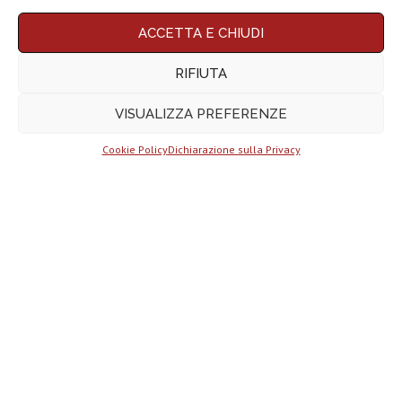
5 a 6,3 pollici) del 2025 | Top 10
Rassegna stampa
ACCETTA E CHIUDI
tech: la settimana
16...
RIFIUTA
Telegram
VISUALIZZA PREFERENZE
Business e la
monetizzazione
dei...
Cookie Policy
Dichiarazione sulla Privacy
ChatGPT Atlas, come funziona il
browser AI e...