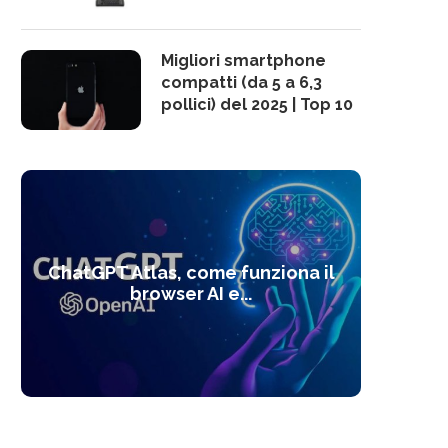
Migliori smartphone
compatti (da 5 a 6,3
pollici) del 2025 | Top 10
10 s
ChatGPT Atlas, come funziona il
Alcolo
Deep
Com
l’ot
browser AI e...
dal
com
f