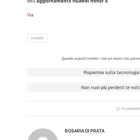
dell’
aggiornamento Huawei Honor 8
.
Via
HUAWEI
Quando acquisti tramite i link sul nostro sito, pot
Risparmia sulla tecnologia:
Non vuoi più perderti le not
0 commen
ROSARIA DI PRATA