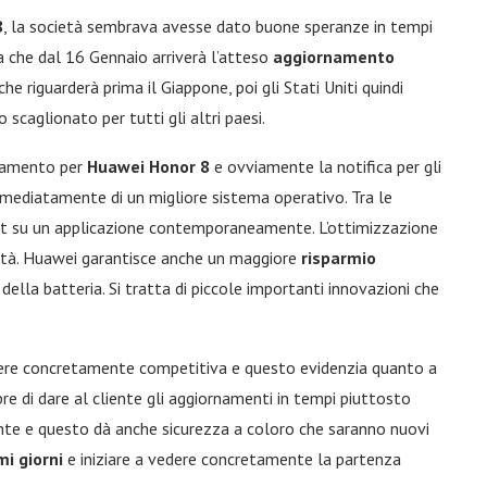
8
, la società sembrava avesse dato buone speranze in tempi
ra che dal 16 Gennaio arriverà l’atteso
aggiornamento
he riguarderà prima il Giappone, poi gli Stati Uniti quindi
scaglionato per tutti gli altri paesi.
rnamento per
Huawei Honor 8
e ovviamente la notifica per gli
mmediatamente di un migliore sistema operativo. Tra le
unt su un applicazione contemporaneamente. L’ottimizzazione
lità. Huawei garantisce anche un maggiore
risparmio
della batteria. Si tratta di piccole importanti innovazioni che
essere concretamente competitiva e questo evidenzia quanto a
re di dare al cliente gli aggiornamenti in tempi piuttosto
nte e questo dà anche sicurezza a coloro che saranno nuovi
mi giorni
e iniziare a vedere concretamente la partenza