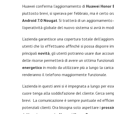
Huawei conferma l’aggiornamento di
Huawei Honor 
piuttosto brevi, si sperava per febbraio, ma è certo o
Android 7.0 Nougat
. Si tratterà di un aggiornamento c
l’operatività globale del nuovo sistema si avrà in modo 
L’azienda garantisce una copertura totale dell’aggio
utenti che lo effettuano affinché si possa disporre i
principali
novità
, gli utenti potranno usare due acco
delle risorse permetterà di avere un ottima funziona
energetico
in modo da utilizzare più a lungo la carica 
renderanno il telefono maggiormente funzionale.
L’azienda in questi anni si è impegnata a lungo per 
cuore tenga alla soddisfazione del cliente. Cerca semp
brevi. La comunicazione è sempre puntuale ed efficie
potenziali clienti. Ora bisogna solo aspettare i
prossi