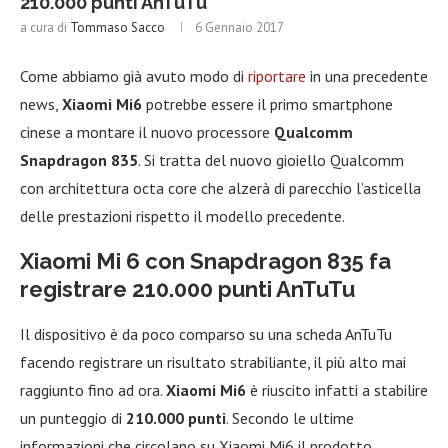
210.000 punti AnTuTu
a cura di
Tommaso Sacco
6 Gennaio 2017
Come abbiamo già avuto modo di
riportare
in una precedente
news,
Xiaomi Mi6
potrebbe essere il primo smartphone
cinese a montare il nuovo processore
Qualcomm
Snapdragon 835
. Si tratta del nuovo gioiello Qualcomm
con architettura octa core che alzerà di parecchio l’asticella
delle prestazioni rispetto il modello precedente.
Xiaomi Mi 6 con Snapdragon 835 fa
registrare 210.000 punti AnTuTu
Il dispositivo è da poco comparso su una scheda AnTuTu
facendo registrare un risultato strabiliante, il più alto mai
raggiunto fino ad ora.
Xiaomi Mi6
è riuscito infatti a stabilire
un punteggio di
210.000 punti
. Secondo le ultime
informazioni che circolano su Xiaomi Mi6 il prodotto