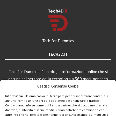
Tech for Dummies
TECH4D.IT
Tech for Dummies è un blog di informazione online che si
occupa del settore della tecnologia a 360 gradi, ponendo
una particolare attenzione al mondo Android, Apple e
Gestisci Consenso Cookie
Windows.
Informativa
- Usiamo cookie di terze parti per personalizzare contenuti e
annunci, fornire le funzioni dei social media e analizzare il traffico.
Condividiamo info su come usi il sito a partner che si occupano di analisi
LEGGI ANCHE
dati web, pubblicità e social media, i quali potrebbero combinarle con
altre info che hai fornito o che hanno raccolto. Accettando, permetti l’uso