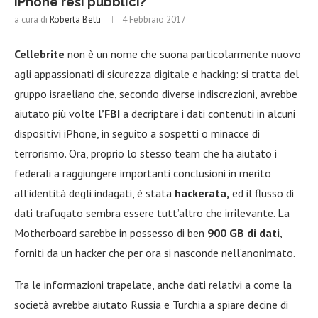
iPhone resi pubblici?
a cura di
Roberta Betti
4 Febbraio 2017
Cellebrite
non è un nome che suona particolarmente nuovo
agli appassionati di sicurezza digitale e hacking: si tratta del
gruppo israeliano che, secondo diverse indiscrezioni, avrebbe
aiutato più volte
l’FBI
a decriptare i dati contenuti in alcuni
dispositivi iPhone, in seguito a sospetti o minacce di
terrorismo. Ora, proprio lo stesso team che ha aiutato i
federali a raggiungere importanti conclusioni in merito
all’identità degli indagati, è stata
hackerata,
ed il flusso di
dati trafugato sembra essere tutt’altro che irrilevante. La
Motherboard sarebbe in possesso di ben
900 GB di dati
,
forniti da un hacker che per ora si nasconde nell’anonimato.
Tra le informazioni trapelate, anche dati relativi a come la
società avrebbe aiutato Russia e Turchia a spiare decine di