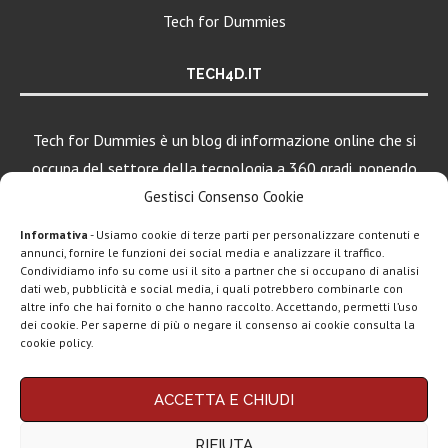
Tech for Dummies
TECH4D.IT
Tech for Dummies è un blog di informazione online che si
occupa del settore della tecnologia a 360 gradi, ponendo
una particolare attenzione al mondo Android, Apple e
Gestisci Consenso Cookie
Windows.
Informativa
- Usiamo cookie di terze parti per personalizzare contenuti e
annunci, fornire le funzioni dei social media e analizzare il traffico.
Condividiamo info su come usi il sito a partner che si occupano di analisi
LEGGI ANCHE
dati web, pubblicità e social media, i quali potrebbero combinarle con
altre info che hai fornito o che hanno raccolto. Accettando, permetti l’uso
Google lancia
dei cookie. Per saperne di più o negare il consenso ai cookie consulta la
Search Live con
cookie policy.
AI...
Chi siamo
Contatti
Disclaimer
Privacy policy
Rassegna stampa
ACCETTA E CHIUDI
tech: la settimana
Copyright © 2025 Tech4Dummies. Tutti i diritti riservati. Progettato e sviluppato da
Tech4D di Michele Ingelido
- P. IVA 04124050719
16...
RIFIUTA
Questo blog non rappresenta una testata giornalistica in quanto viene aggiornato