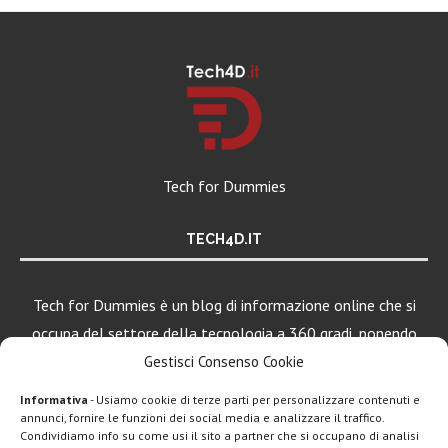
Tech for Dummies
TECH4D.IT
Tech for Dummies è un blog di informazione online che si
occupa del settore della tecnologia a 360 gradi, ponendo
una particolare attenzione al mondo Android, Apple e
Gestisci Consenso Cookie
Windows.
Informativa
- Usiamo cookie di terze parti per personalizzare contenuti e
annunci, fornire le funzioni dei social media e analizzare il traffico.
Condividiamo info su come usi il sito a partner che si occupano di analisi
LEGGI ANCHE