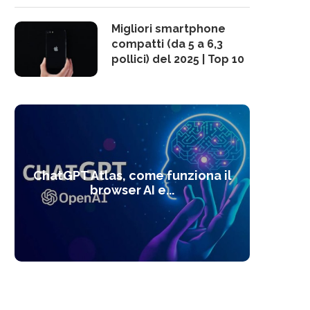
Migliori smartphone
compatti (da 5 a 6,3
pollici) del 2025 | Top 10
10 s
ChatGPT Atlas, come funziona il
Alcolo
Deep
Com
l’ot
browser AI e...
dal
com
f