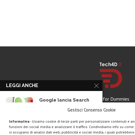
LEGGI ANCHE
Tech for Dummies
Google lancia Search
Live con AI...
Gestisci Consenso Cookie
Informativa
- Usiamo cookie di terze parti per personalizzare contenuti e ann
funzioni dei social media e analizzare il traffico. Condividiamo info su come u
Rassegna stampa tech:
si occupano di analisi dati web, pubblicità e social media, i quali potrebber