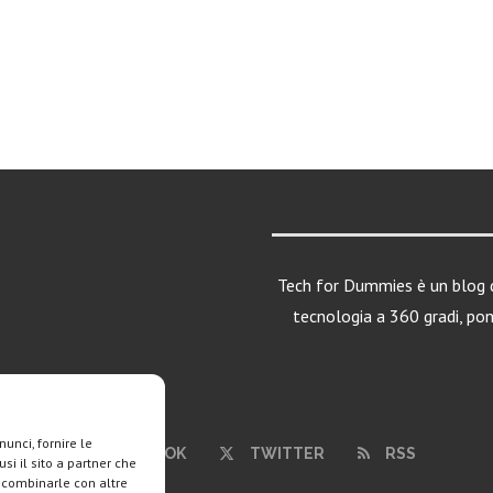
Tech for Dummies è un blog d
tecnologia a 360 gradi, po
unci, fornire le
FACEBOOK
TWITTER
RSS
si il sito a partner che
o combinarle con altre