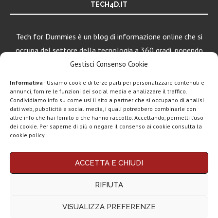
TECH4D.IT
Tech for Dummies è un blog di informazione online che si
occupa del settore della tecnologia a 360 gradi, ponendo
una particolare attenzione al mondo Android, Apple e
Gestisci Consenso Cookie
Windows.
Informativa
- Usiamo cookie di terze parti per personalizzare contenuti e
annunci, fornire le funzioni dei social media e analizzare il traffico.
Condividiamo info su come usi il sito a partner che si occupano di analisi
LEGGI ANCHE
dati web, pubblicità e social media, i quali potrebbero combinarle con
altre info che hai fornito o che hanno raccolto. Accettando, permetti l’uso
Google lancia
dei cookie. Per saperne di più o negare il consenso ai cookie consulta la
Search Live con
cookie policy.
AI...
Chi siamo
Contatti
Disclaimer
Privacy policy
Rassegna stampa
ACCETTA E CHIUDI
tech: la settimana
Copyright © 2025 Tech4Dummies. Tutti i diritti riservati. Progettato e sviluppato da
Tech4D di Michele Ingelido
- P. IVA 04124050719
16...
RIFIUTA
Questo blog non rappresenta una testata giornalistica in quanto viene aggiornato
senza alcuna periodicità. Non può pertanto considerarsi un prodotto editoriale ai
Telegram
sensi della legge n° 62 del 7.03.2001. Tech4Dummies partecipa al Programma
VISUALIZZA PREFERENZE
Affiliazione Amazon EU, un programma che eroga ai siti una commissione
Business e la
pubblicitaria in cambio di pubblicità e link al sito Amazon.it. In veste di affiliato
monetizzazione